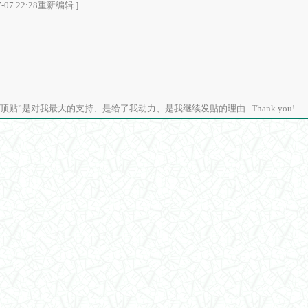
07 22:28重新编辑 ]
顶贴”是对我最大的支持、是给了我动力、是我继续发贴的理由...Thank you!