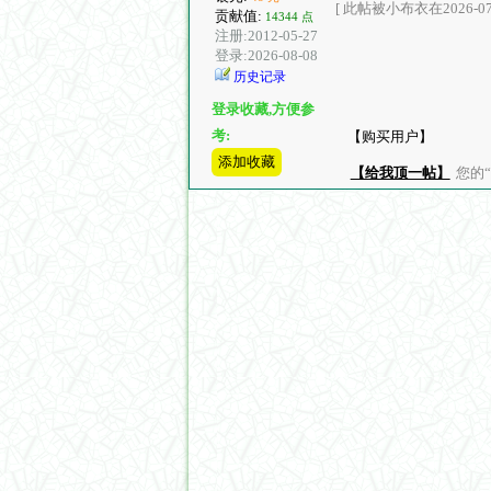
[ 此帖被小布衣在2026-07-
贡献值:
14344 点
注册:2012-05-27
登录:2026-08-08
历史记录
登录收藏,方便参
考:
【购买用户】
添加收藏
【给我顶一帖】
您的“