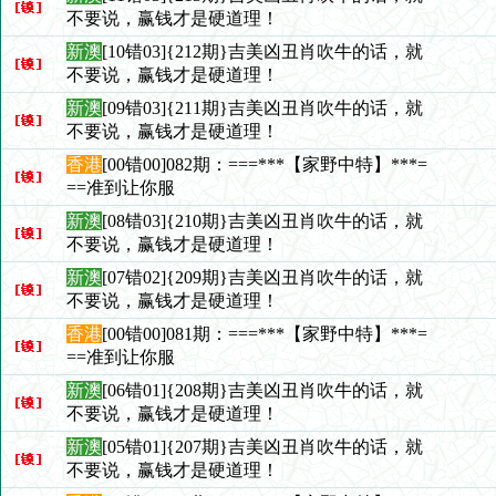
不要说，赢钱才是硬道理！
新澳
[10错03]{212期}吉美凶丑肖吹牛的话，就
不要说，赢钱才是硬道理！
新澳
[09错03]{211期}吉美凶丑肖吹牛的话，就
不要说，赢钱才是硬道理！
香港
[00错00]082期：===***【家野中特】***=
==准到让你服
新澳
[08错03]{210期}吉美凶丑肖吹牛的话，就
不要说，赢钱才是硬道理！
新澳
[07错02]{209期}吉美凶丑肖吹牛的话，就
不要说，赢钱才是硬道理！
香港
[00错00]081期：===***【家野中特】***=
==准到让你服
新澳
[06错01]{208期}吉美凶丑肖吹牛的话，就
不要说，赢钱才是硬道理！
新澳
[05错01]{207期}吉美凶丑肖吹牛的话，就
不要说，赢钱才是硬道理！