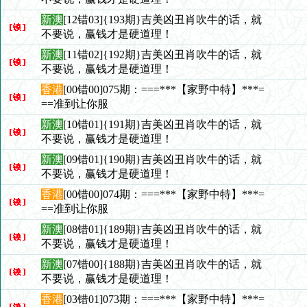
新澳
[12错03]{193期}吉美凶丑肖吹牛的话，就
不要说，赢钱才是硬道理！
新澳
[11错02]{192期}吉美凶丑肖吹牛的话，就
不要说，赢钱才是硬道理！
香港
[00错00]075期：===***【家野中特】***=
==准到让你服
新澳
[10错01]{191期}吉美凶丑肖吹牛的话，就
不要说，赢钱才是硬道理！
新澳
[09错01]{190期}吉美凶丑肖吹牛的话，就
不要说，赢钱才是硬道理！
香港
[00错00]074期：===***【家野中特】***=
==准到让你服
新澳
[08错01]{189期}吉美凶丑肖吹牛的话，就
不要说，赢钱才是硬道理！
新澳
[07错00]{188期}吉美凶丑肖吹牛的话，就
不要说，赢钱才是硬道理！
香港
[03错01]073期：===***【家野中特】***=