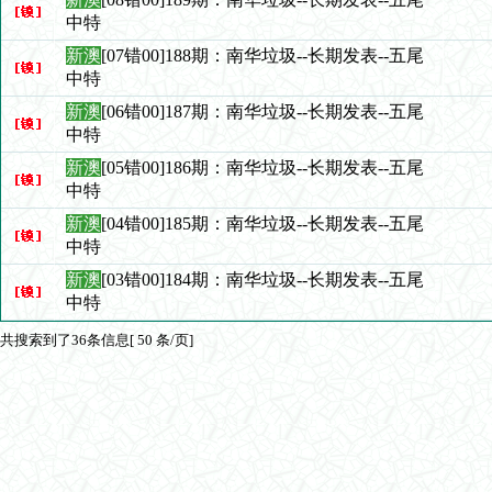
中特
新澳
[07错00]188期：南华垃圾--长期发表--五尾
中特
新澳
[06错00]187期：南华垃圾--长期发表--五尾
中特
新澳
[05错00]186期：南华垃圾--长期发表--五尾
中特
新澳
[04错00]185期：南华垃圾--长期发表--五尾
中特
新澳
[03错00]184期：南华垃圾--长期发表--五尾
中特
共搜索到了36条信息[ 50 条/页]