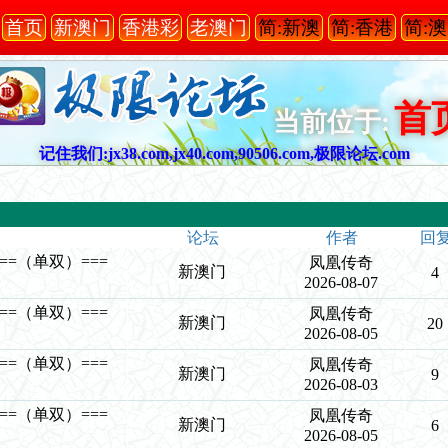
首页
新澳门
香港彩
老澳门
简:新澳
简:香港
简:
首
当前位于:
记住我们:jx38.com,jx40.com,90506.com,极限论坛.com
论坛
作者
回
9===（单双）===
凤凰传奇
新澳门
4
2026-08-07
9===（单双）===
凤凰传奇
新澳门
20
2026-08-05
9===（单双）===
凤凰传奇
新澳门
9
2026-08-03
9===（单双）===
凤凰传奇
新澳门
6
2026-08-05