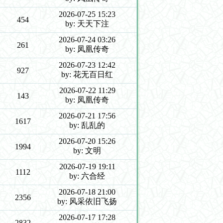
2026-07-25 15:23
454
by: 天天下注
2026-07-24 03:26
261
by: 凤凰传奇
2026-07-23 12:42
927
by: 花无百日红
2026-07-22 11:29
143
by: 凤凰传奇
2026-07-21 17:56
1617
by: 乱乱的
2026-07-20 15:26
1994
by: 文明
2026-07-19 19:11
1112
by: 六合经
2026-07-18 21:00
2356
by: 风采依旧飞扬
2026-07-17 17:28
2832