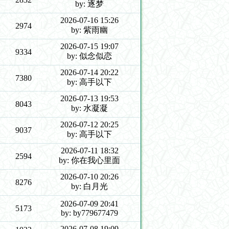
by: 逐梦
2026-07-16 15:26
2974
by: 紫雨幽
2026-07-15 19:07
9334
by: 似念似恋
2026-07-14 20:22
7380
by: 高手以下
2026-07-13 19:53
8043
by: 水凝凝
2026-07-12 20:25
9037
by: 高手以下
2026-07-11 18:32
2594
by: 你在我心里面
2026-07-10 20:26
8276
by: 白月光
2026-07-09 20:41
5173
by: by779677479
2026-07-08 19:09