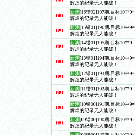
辉煌的纪录无人能破！
新澳
[16错02]197期.目标10中
辉煌的纪录无人能破！
新澳
[15错01]196期.目标10中
辉煌的纪录无人能破！
新澳
[14错01]195期.目标10中
辉煌的纪录无人能破！
新澳
[13错01]194期.目标10中
辉煌的纪录无人能破！
新澳
[12错01]193期.目标10中
辉煌的纪录无人能破！
新澳
[11错01]192期.目标10中
辉煌的纪录无人能破！
新澳
[10错00]191期.目标10中
辉煌的纪录无人能破！
新澳
[09错00]190期.目标10中
辉煌的纪录无人能破！
新澳
[08错00]189期.目标10中