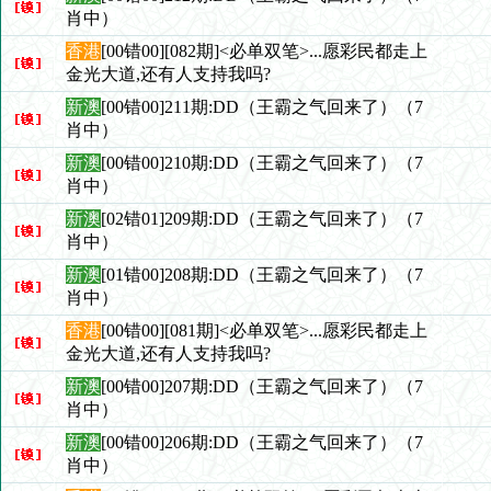
肖中）
香港
[00错00][082期]<必单双笔>...愿彩民都走上
金光大道,还有人支持我吗?
新澳
[00错00]211期:DD（王霸之气回来了）（7
肖中）
新澳
[00错00]210期:DD（王霸之气回来了）（7
肖中）
新澳
[02错01]209期:DD（王霸之气回来了）（7
肖中）
新澳
[01错00]208期:DD（王霸之气回来了）（7
肖中）
香港
[00错00][081期]<必单双笔>...愿彩民都走上
金光大道,还有人支持我吗?
新澳
[00错00]207期:DD（王霸之气回来了）（7
肖中）
新澳
[00错00]206期:DD（王霸之气回来了）（7
肖中）