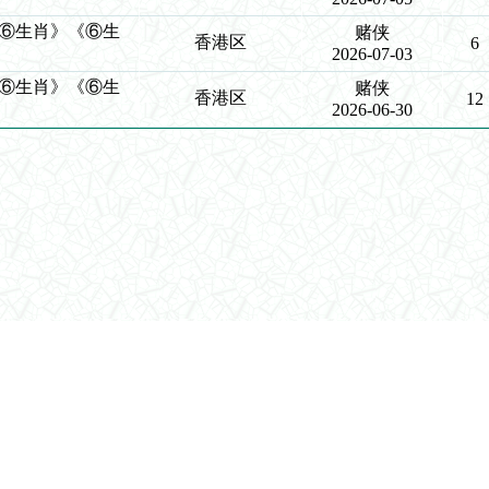
】《⑥生肖》《⑥生
赌侠
香港区
6
2026-07-03
】《⑥生肖》《⑥生
赌侠
香港区
12
2026-06-30