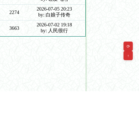
2026-07-05 20:23
2274
by: 白娘子传奇
2026-07-02 19:18
3663
by: 人民很行
⟳
↑