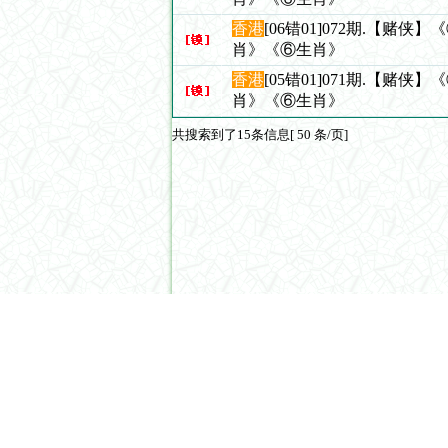
香港
[06错01]072期.【赌侠
肖》《⑥生肖》
香港
[05错01]071期.【赌侠
肖》《⑥生肖》
共搜索到了15条信息[ 50 条/页]