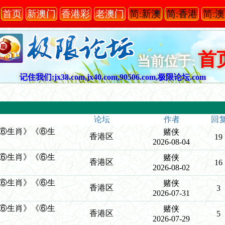
首页
新澳门
香港彩
老澳门
简:新澳
简:香港
简:
首
当前位于:
记住我们:jx38.com,jx40.com,90506.com,极限论坛.com
论坛
作者
回
】《⑥生肖》《⑥生
赌侠
香港区
19
2026-08-04
】《⑥生肖》《⑥生
赌侠
香港区
16
2026-08-02
】《⑥生肖》《⑥生
赌侠
香港区
3
2026-07-31
】《⑥生肖》《⑥生
赌侠
香港区
5
2026-07-29