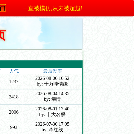
澳门
一直被模仿,从未被超越!
页
复
人气
最后发表
2026-08-06 16:52
1237
by: 十万吨情缘
2026-08-04 14:35
2418
by: 亲情
2026-08-01 17:40
2006
by: 十大名媛
2026-07-30 17:05
993
by: 牵红线