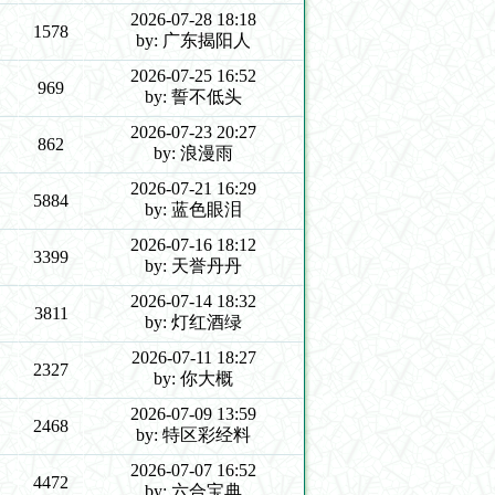
2026-07-28 18:18
1578
by: 广东揭阳人
2026-07-25 16:52
969
by: 誓不低头
2026-07-23 20:27
862
by: 浪漫雨
2026-07-21 16:29
5884
by: 蓝色眼泪
2026-07-16 18:12
3399
by: 天誉丹丹
2026-07-14 18:32
3811
by: 灯红酒绿
2026-07-11 18:27
2327
by: 你大概
2026-07-09 13:59
2468
by: 特区彩经料
2026-07-07 16:52
4472
by: 六合宝典