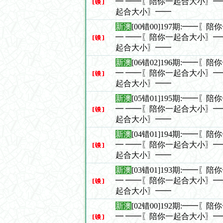
━ ━━〖陪你一起合大小〗━
起合大小〗━━
新澳
[00错00]197期:━━〖
━ ━━〖陪你一起合大小〗━
起合大小〗━━
新澳
[06错02]196期:━━〖
━ ━━〖陪你一起合大小〗━
起合大小〗━━
新澳
[05错01]195期:━━〖
━ ━━〖陪你一起合大小〗━
起合大小〗━━
新澳
[04错01]194期:━━〖
━ ━━〖陪你一起合大小〗━
起合大小〗━━
新澳
[03错01]193期:━━〖
━ ━━〖陪你一起合大小〗━
起合大小〗━━
新澳
[02错00]192期:━━〖
━ ━━〖陪你一起合大小〗━