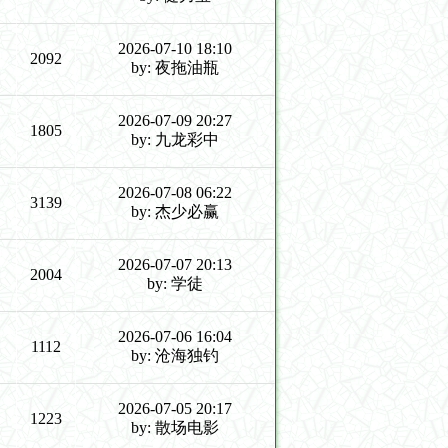
2026-07-10 18:10
2092
by: 夜拖油瓶
2026-07-09 20:27
1805
by: 九龙彩中
2026-07-08 06:22
3139
by: 杰少必赢
2026-07-07 20:13
2004
by: 学徒
2026-07-06 16:04
1112
by: 沧海独钓
2026-07-05 20:17
1223
by: 散场电影