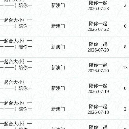
陪你一起
━ ━━〖陪你一
新澳门
2
2026-07-23
陪你一起合大小〗━
陪你一起
━ ━━〖陪你一
新澳门
0
2026-07-22
陪你一起合大小〗━
陪你一起
━ ━━〖陪你一
新澳门
8
2026-07-20
陪你一起合大小〗━
陪你一起
━ ━━〖陪你一
新澳门
13
2026-07-20
陪你一起合大小〗━
陪你一起
━ ━━〖陪你一
新澳门
0
2026-07-19
陪你一起合大小〗━
陪你一起
━ ━━〖陪你一
新澳门
2
2026-07-18
陪你一起合大小〗━
陪你一起