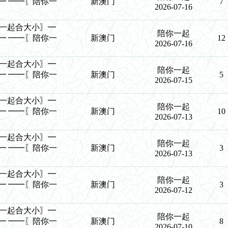
━ ━━〖陪你一
新澳门
7
2026-07-16
陪你一起合大小〗━
陪你一起
━ ━━〖陪你一
新澳门
12
2026-07-16
陪你一起合大小〗━
陪你一起
━ ━━〖陪你一
新澳门
5
2026-07-15
陪你一起合大小〗━
陪你一起
━ ━━〖陪你一
新澳门
10
2026-07-13
陪你一起合大小〗━
陪你一起
━ ━━〖陪你一
新澳门
3
2026-07-13
陪你一起合大小〗━
陪你一起
━ ━━〖陪你一
新澳门
3
2026-07-12
陪你一起合大小〗━
陪你一起
━ ━━〖陪你一
新澳门
8
2026-07-10