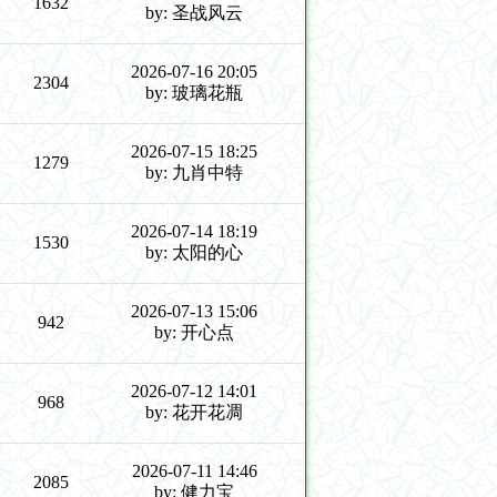
1632
by: 圣战风云
2026-07-16 20:05
2304
by: 玻璃花瓶
2026-07-15 18:25
1279
by: 九肖中特
2026-07-14 18:19
1530
by: 太阳的心
2026-07-13 15:06
942
by: 开心点
2026-07-12 14:01
968
by: 花开花凋
2026-07-11 14:46
2085
by: 健力宝