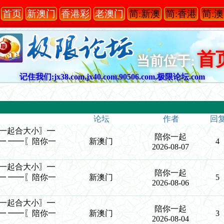
首页
新澳门
香港彩
老澳门
简:新澳
简:香港
简:
首
当前位于:
记住我们:jx38.com,jx40.com,90506.com,极限论坛.com
论坛
作者
回
陪你一起合大小〗━
陪你一起
━ ━━〖陪你一
新澳门
4
2026-08-07
陪你一起合大小〗━
陪你一起
━ ━━〖陪你一
新澳门
5
2026-08-06
陪你一起合大小〗━
陪你一起
━ ━━〖陪你一
新澳门
3
2026-08-04