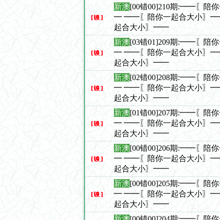
新澳
[00错00]210期:━━〖
━ ━━〖陪你一起合大小〗━
起合大小〗━━
新澳
[03错01]209期:━━〖
━ ━━〖陪你一起合大小〗━
起合大小〗━━
新澳
[02错00]208期:━━〖
━ ━━〖陪你一起合大小〗━
起合大小〗━━
新澳
[01错00]207期:━━〖
━ ━━〖陪你一起合大小〗━
起合大小〗━━
新澳
[00错00]206期:━━〖
━ ━━〖陪你一起合大小〗━
起合大小〗━━
新澳
[00错00]205期:━━〖
━ ━━〖陪你一起合大小〗━
起合大小〗━━
新澳
[00错00]204期:━━〖