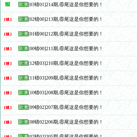
新澳
[03错01]214期,⑥尾这是你想要的！
新澳
[02错00]213期,⑥尾这是你想要的！
新澳
[01错00]212期,⑥尾这是你想要的！
新澳
[00错00]211期,⑥尾这是你想要的！
新澳
[12错03]210期,⑥尾这是你想要的！
新澳
[11错03]209期,⑥尾这是你想要的！
新澳
[10错03]208期,⑥尾这是你想要的！
新澳
[09错02]207期,⑥尾这是你想要的！
新澳
[08错02]206期,⑥尾这是你想要的！
新澳
[07错02]205期,⑥尾这是你想要的！