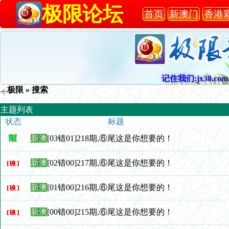
极限论坛
首页
新澳门
香港
记住我们:jx38.com,
极限
» 搜索
主题列表
状态
标题
新澳
[03错01]218期,⑥尾这是你想要的！
新澳
[02错00]217期,⑥尾这是你想要的！
新澳
[01错00]216期,⑥尾这是你想要的！
新澳
[00错00]215期,⑥尾这是你想要的！