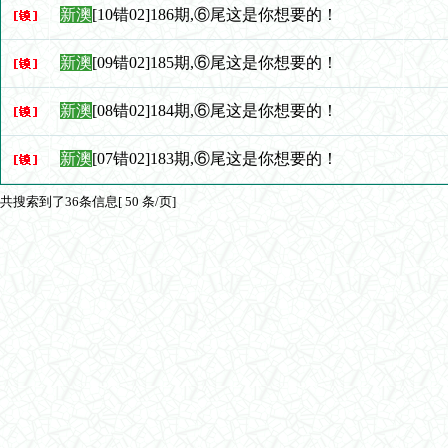
新澳
[10错02]186期,⑥尾这是你想要的！
新澳
[09错02]185期,⑥尾这是你想要的！
新澳
[08错02]184期,⑥尾这是你想要的！
新澳
[07错02]183期,⑥尾这是你想要的！
共搜索到了36条信息[ 50 条/页]