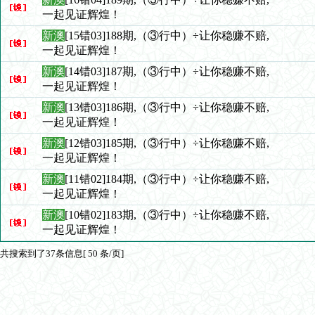
一起见证辉煌！
新澳
[15错03]188期,（③行中）÷让你稳赚不赔,
一起见证辉煌！
新澳
[14错03]187期,（③行中）÷让你稳赚不赔,
一起见证辉煌！
新澳
[13错03]186期,（③行中）÷让你稳赚不赔,
一起见证辉煌！
新澳
[12错03]185期,（③行中）÷让你稳赚不赔,
一起见证辉煌！
新澳
[11错02]184期,（③行中）÷让你稳赚不赔,
一起见证辉煌！
新澳
[10错02]183期,（③行中）÷让你稳赚不赔,
一起见证辉煌！
共搜索到了37条信息[ 50 条/页]