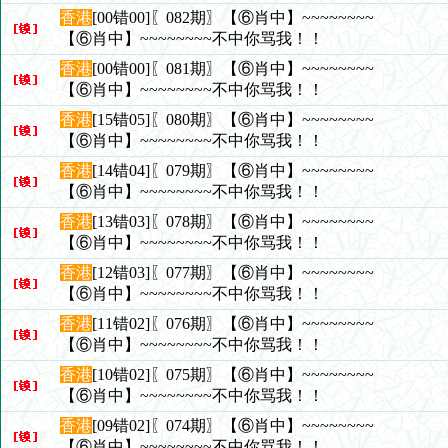
香港
[00错00]〖082期〗【⑥肖中】~~~~~~~~
【⑥肖中】~~~~~~~~不中你骂我！！
香港
[00错00]〖081期〗【⑥肖中】~~~~~~~~
【⑥肖中】~~~~~~~~不中你骂我！！
香港
[15错05]〖080期〗【⑥肖中】~~~~~~~~
【⑥肖中】~~~~~~~~不中你骂我！！
香港
[14错04]〖079期〗【⑥肖中】~~~~~~~~
【⑥肖中】~~~~~~~~不中你骂我！！
香港
[13错03]〖078期〗【⑥肖中】~~~~~~~~
【⑥肖中】~~~~~~~~不中你骂我！！
香港
[12错03]〖077期〗【⑥肖中】~~~~~~~~
【⑥肖中】~~~~~~~~不中你骂我！！
香港
[11错02]〖076期〗【⑥肖中】~~~~~~~~
【⑥肖中】~~~~~~~~不中你骂我！！
香港
[10错02]〖075期〗【⑥肖中】~~~~~~~~
【⑥肖中】~~~~~~~~不中你骂我！！
香港
[09错02]〖074期〗【⑥肖中】~~~~~~~~
【⑥肖中】~~~~~~~~不中你骂我！！