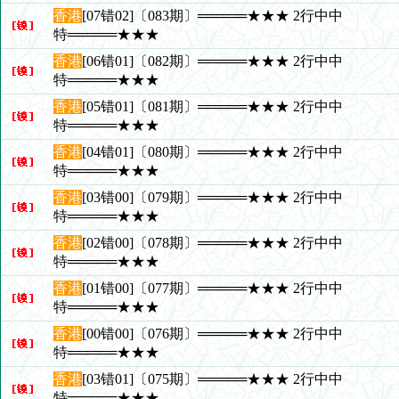
香港
[07错02]〔083期〕═════★★★ 2行中中
特═════★★★
香港
[06错01]〔082期〕═════★★★ 2行中中
特═════★★★
香港
[05错01]〔081期〕═════★★★ 2行中中
特═════★★★
香港
[04错01]〔080期〕═════★★★ 2行中中
特═════★★★
香港
[03错00]〔079期〕═════★★★ 2行中中
特═════★★★
香港
[02错00]〔078期〕═════★★★ 2行中中
特═════★★★
香港
[01错00]〔077期〕═════★★★ 2行中中
特═════★★★
香港
[00错00]〔076期〕═════★★★ 2行中中
特═════★★★
香港
[03错01]〔075期〕═════★★★ 2行中中
特═════★★★