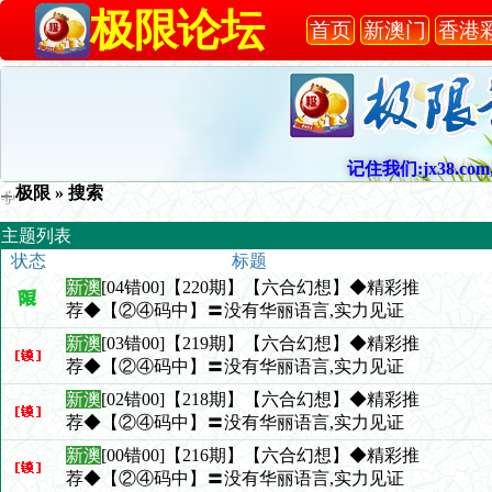
极限论坛
首页
新澳门
香港
记住我们:jx38.com,
极限
» 搜索
主题列表
状态
标题
新澳
[04错00]【220期】【六合幻想】◆精彩推
荐◆【②④码中】〓没有华丽语言,实力见证
新澳
[03错00]【219期】【六合幻想】◆精彩推
荐◆【②④码中】〓没有华丽语言,实力见证
新澳
[02错00]【218期】【六合幻想】◆精彩推
荐◆【②④码中】〓没有华丽语言,实力见证
新澳
[00错00]【216期】【六合幻想】◆精彩推
荐◆【②④码中】〓没有华丽语言,实力见证