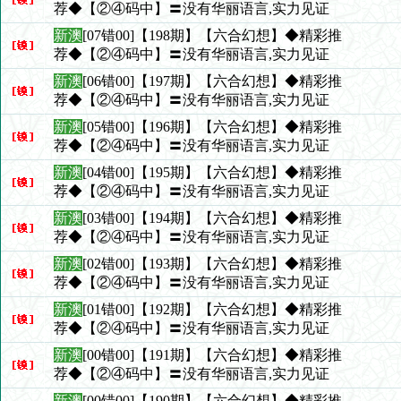
荐◆【②④码中】〓没有华丽语言,实力见证
新澳
[07错00]【198期】【六合幻想】◆精彩推
荐◆【②④码中】〓没有华丽语言,实力见证
新澳
[06错00]【197期】【六合幻想】◆精彩推
荐◆【②④码中】〓没有华丽语言,实力见证
新澳
[05错00]【196期】【六合幻想】◆精彩推
荐◆【②④码中】〓没有华丽语言,实力见证
新澳
[04错00]【195期】【六合幻想】◆精彩推
荐◆【②④码中】〓没有华丽语言,实力见证
新澳
[03错00]【194期】【六合幻想】◆精彩推
荐◆【②④码中】〓没有华丽语言,实力见证
新澳
[02错00]【193期】【六合幻想】◆精彩推
荐◆【②④码中】〓没有华丽语言,实力见证
新澳
[01错00]【192期】【六合幻想】◆精彩推
荐◆【②④码中】〓没有华丽语言,实力见证
新澳
[00错00]【191期】【六合幻想】◆精彩推
荐◆【②④码中】〓没有华丽语言,实力见证
新澳
[00错00]【190期】【六合幻想】◆精彩推