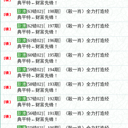
典平特←财富先锋！
新澳
[63错02]〖198期〗《殺一肖》全力打造经
典平特←财富先锋！
新澳
[62错02]〖197期〗《殺一肖》全力打造经
典平特←财富先锋！
新澳
[61错02]〖196期〗《殺一肖》全力打造经
典平特←财富先锋！
新澳
[60错02]〖195期〗《殺一肖》全力打造经
典平特←财富先锋！
新澳
[59错02]〖194期〗《殺一肖》全力打造经
典平特←财富先锋！
新澳
[58错02]〖193期〗《殺一肖》全力打造经
典平特←财富先锋！
新澳
[57错02]〖192期〗《殺一肖》全力打造经
典平特←财富先锋！
新澳
[56错02]〖191期〗《殺一肖》全力打造经
典平特←财富先锋！
新澳
[55错02]〖190期〗《殺一肖》全力打造经