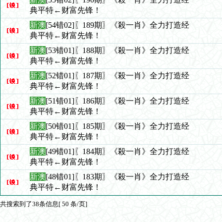
典平特←财富先锋！
新澳
[54错02]〖189期〗《殺一肖》全力打造经
典平特←财富先锋！
新澳
[53错01]〖188期〗《殺一肖》全力打造经
典平特←财富先锋！
新澳
[52错01]〖187期〗《殺一肖》全力打造经
典平特←财富先锋！
新澳
[51错01]〖186期〗《殺一肖》全力打造经
典平特←财富先锋！
新澳
[50错01]〖185期〗《殺一肖》全力打造经
典平特←财富先锋！
新澳
[49错01]〖184期〗《殺一肖》全力打造经
典平特←财富先锋！
新澳
[48错01]〖183期〗《殺一肖》全力打造经
典平特←财富先锋！
共搜索到了38条信息[ 50 条/页]