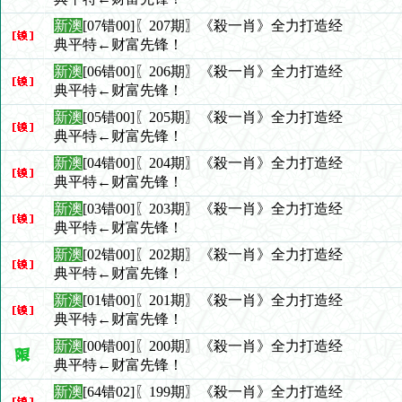
新澳
[07错00]〖207期〗《殺一肖》全力打造经
典平特←财富先锋！
新澳
[06错00]〖206期〗《殺一肖》全力打造经
典平特←财富先锋！
新澳
[05错00]〖205期〗《殺一肖》全力打造经
典平特←财富先锋！
新澳
[04错00]〖204期〗《殺一肖》全力打造经
典平特←财富先锋！
新澳
[03错00]〖203期〗《殺一肖》全力打造经
典平特←财富先锋！
新澳
[02错00]〖202期〗《殺一肖》全力打造经
典平特←财富先锋！
新澳
[01错00]〖201期〗《殺一肖》全力打造经
典平特←财富先锋！
新澳
[00错00]〖200期〗《殺一肖》全力打造经
典平特←财富先锋！
新澳
[64错02]〖199期〗《殺一肖》全力打造经