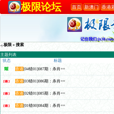
极限论坛
首页
新澳门
香港
记住我们:jx38.com,
极限
» 搜索
主题列表
状态
标题
香港
[04错01]087期：杀肖==
香港
[03错01]086期：杀肖==
香港
[02错01]085期：杀肖==
香港
[01错00]084期：杀肖==