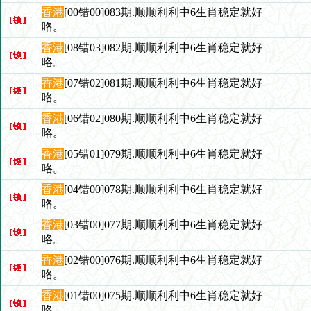
香港
[00错00]083期.顺顺利利中6生肖稳定就好
咯。
香港
[08错03]082期.顺顺利利中6生肖稳定就好
咯。
香港
[07错02]081期.顺顺利利中6生肖稳定就好
咯。
香港
[06错02]080期.顺顺利利中6生肖稳定就好
咯。
香港
[05错01]079期.顺顺利利中6生肖稳定就好
咯。
香港
[04错00]078期.顺顺利利中6生肖稳定就好
咯。
香港
[03错00]077期.顺顺利利中6生肖稳定就好
咯。
香港
[02错00]076期.顺顺利利中6生肖稳定就好
咯。
香港
[01错00]075期.顺顺利利中6生肖稳定就好
咯。