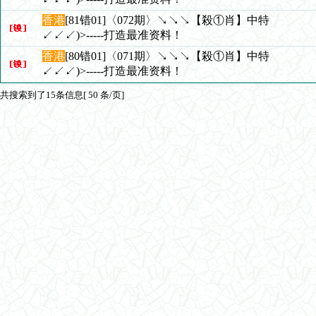
香港
[81错01]〈072期〉↘↘↘【殺①肖】中特
↙↙↙)>-----打造最准资料！
香港
[80错01]〈071期〉↘↘↘【殺①肖】中特
↙↙↙)>-----打造最准资料！
共搜索到了15条信息[ 50 条/页]