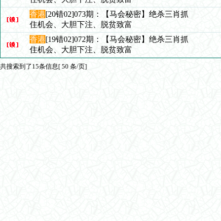
香港
[20错02]073期：【马会秘密】绝杀三肖抓
住机会、大胆下注、脱贫致富
香港
[19错02]072期：【马会秘密】绝杀三肖抓
住机会、大胆下注、脱贫致富
共搜索到了15条信息[ 50 条/页]