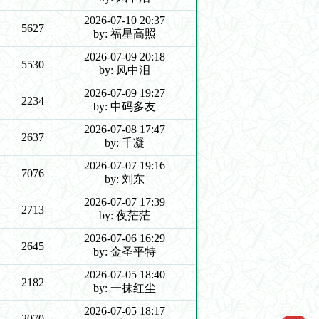
2026-07-10 20:37
5627
by: 福星高照
2026-07-09 20:18
5530
by: 风中泪
2026-07-09 19:27
2234
by: 中码多友
2026-07-08 17:47
2637
by: 千凝
2026-07-07 19:16
7076
by: 刘东
2026-07-07 17:39
2713
by: 夜茫茫
2026-07-06 16:29
2645
by: 金圣平特
2026-07-05 18:40
2182
by: 一抹红尘
2026-07-05 18:17
2070