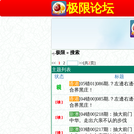
极限论坛
极限
» 搜索
<<
1
2
>>
[共
2
页]
主题列表
状态
标题
香港
[05错01]086期.？左邊
合界黑庄！
香港
[04错00]085期.？左邊
合界黑庄！
新澳
[04错00]218期：抽大
中华。走出六亲不认的步伐
新澳
[03错00]217期：抽大