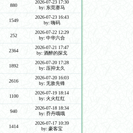
2026-07-23 17:30
880
by: 东莞赛马
2026-07-23 16:43
1549
by: 嗨码
2026-07-22 12:29
252
by: 中华六合
2026-07-21 17:47
2364
by: 酒醉的探戈
2026-07-20 17:28
1892
by: 压抑太久
2026-07-20 16:03
2616
by: 无敌先锋
2026-07-19 18:14
1100
by: 火火红红
2026-07-18 18:34
940
by: 乔丹哦哦
2026-07-17 10:39
1414
by: 豪客宝