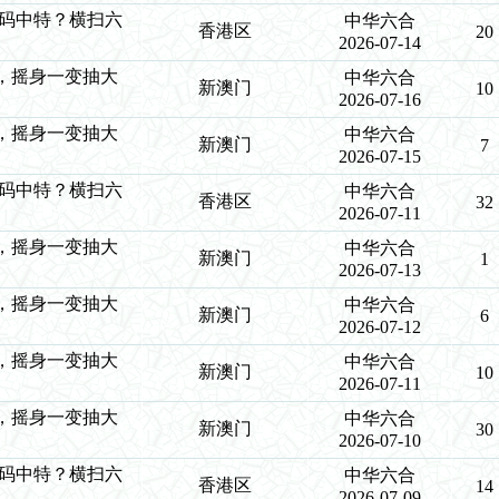
右邊码中特？横扫六
中华六合
香港区
20
2026-07-14
前门，摇身一变抽大
中华六合
新澳门
10
2026-07-16
前门，摇身一变抽大
中华六合
新澳门
7
2026-07-15
右邊码中特？横扫六
中华六合
香港区
32
2026-07-11
前门，摇身一变抽大
中华六合
新澳门
1
2026-07-13
前门，摇身一变抽大
中华六合
新澳门
6
2026-07-12
前门，摇身一变抽大
中华六合
新澳门
10
2026-07-11
前门，摇身一变抽大
中华六合
新澳门
30
2026-07-10
右邊码中特？横扫六
中华六合
香港区
14
2026-07-09