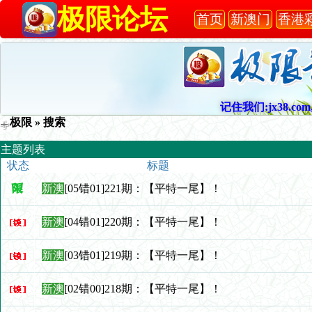
极限论坛
首页
新澳门
香港
记住我们:jx38.com,
极限
» 搜索
主题列表
状态
标题
新澳
[05错01]221期：【平特一尾】！
新澳
[04错01]220期：【平特一尾】！
新澳
[03错01]219期：【平特一尾】！
新澳
[02错00]218期：【平特一尾】！