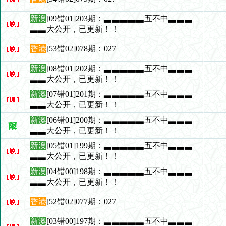
新澳
[09错01]203期：▃▃▃▃▃五不中▃▃▃
▃▃大公开，已更新！！
香港
[53错02]078期：027
新澳
[08错01]202期：▃▃▃▃▃五不中▃▃▃
▃▃大公开，已更新！！
新澳
[07错01]201期：▃▃▃▃▃五不中▃▃▃
▃▃大公开，已更新！！
新澳
[06错01]200期：▃▃▃▃▃五不中▃▃▃
▃▃大公开，已更新！！
新澳
[05错01]199期：▃▃▃▃▃五不中▃▃▃
▃▃大公开，已更新！！
新澳
[04错00]198期：▃▃▃▃▃五不中▃▃▃
▃▃大公开，已更新！！
香港
[52错02]077期：027
新澳
[03错00]197期：▃▃▃▃▃五不中▃▃▃