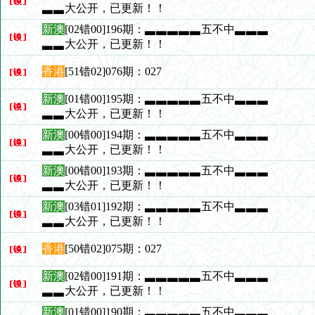
▃▃大公开，已更新！！
新澳
[02错00]196期：▃▃▃▃▃五不中▃▃▃
▃▃大公开，已更新！！
香港
[51错02]076期：027
新澳
[01错00]195期：▃▃▃▃▃五不中▃▃▃
▃▃大公开，已更新！！
新澳
[00错00]194期：▃▃▃▃▃五不中▃▃▃
▃▃大公开，已更新！！
新澳
[00错00]193期：▃▃▃▃▃五不中▃▃▃
▃▃大公开，已更新！！
新澳
[03错01]192期：▃▃▃▃▃五不中▃▃▃
▃▃大公开，已更新！！
香港
[50错02]075期：027
新澳
[02错00]191期：▃▃▃▃▃五不中▃▃▃
▃▃大公开，已更新！！
新澳
[01错00]190期：▃▃▃▃▃五不中▃▃▃