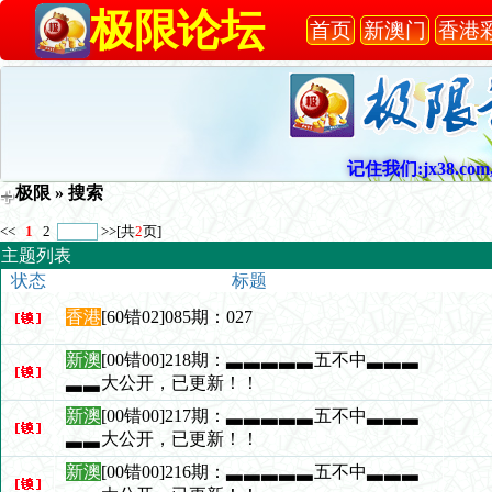
极限论坛
首页
新澳门
香港
记住我们:jx38.com,
极限
» 搜索
<<
1
2
>>
[共
2
页]
主题列表
状态
标题
香港
[60错02]085期：027
新澳
[00错00]218期：▃▃▃▃▃五不中▃▃▃
▃▃大公开，已更新！！
新澳
[00错00]217期：▃▃▃▃▃五不中▃▃▃
▃▃大公开，已更新！！
新澳
[00错00]216期：▃▃▃▃▃五不中▃▃▃