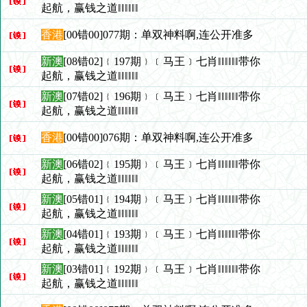
起航，赢钱之道‖‖‖‖‖‖
香港
[00错00]077期：单双神料啊,连公开准多
新澳
[08错02]﹛197期﹜﹝马王﹞七肖‖‖‖‖‖‖带你
起航，赢钱之道‖‖‖‖‖‖
新澳
[07错02]﹛196期﹜﹝马王﹞七肖‖‖‖‖‖‖带你
起航，赢钱之道‖‖‖‖‖‖
香港
[00错00]076期：单双神料啊,连公开准多
新澳
[06错02]﹛195期﹜﹝马王﹞七肖‖‖‖‖‖‖带你
起航，赢钱之道‖‖‖‖‖‖
新澳
[05错01]﹛194期﹜﹝马王﹞七肖‖‖‖‖‖‖带你
起航，赢钱之道‖‖‖‖‖‖
新澳
[04错01]﹛193期﹜﹝马王﹞七肖‖‖‖‖‖‖带你
起航，赢钱之道‖‖‖‖‖‖
新澳
[03错01]﹛192期﹜﹝马王﹞七肖‖‖‖‖‖‖带你
起航，赢钱之道‖‖‖‖‖‖