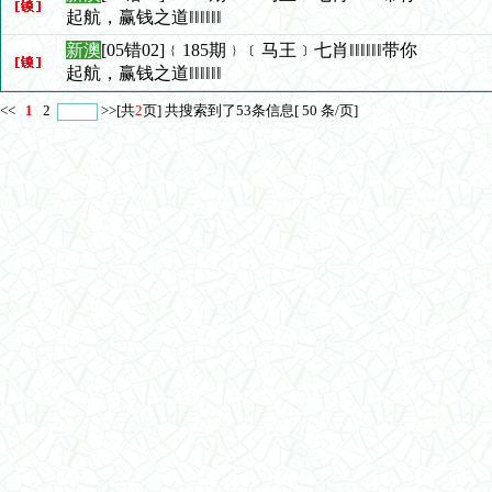
起航，赢钱之道‖‖‖‖‖‖
新澳
[05错02]﹛185期﹜﹝马王﹞七肖‖‖‖‖‖‖带你
起航，赢钱之道‖‖‖‖‖‖
<<
1
2
>>
[共
2
页] 共搜索到了53条信息[ 50 条/页]