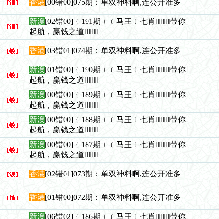
香港
[00错00]075期：单双神料啊,连公开准多
新澳
[02错00]﹛191期﹜﹝马王﹞七肖‖‖‖‖‖‖带你
起航，赢钱之道‖‖‖‖‖‖
香港
[03错01]074期：单双神料啊,连公开准多
新澳
[01错00]﹛190期﹜﹝马王﹞七肖‖‖‖‖‖‖带你
起航，赢钱之道‖‖‖‖‖‖
新澳
[00错00]﹛189期﹜﹝马王﹞七肖‖‖‖‖‖‖带你
起航，赢钱之道‖‖‖‖‖‖
新澳
[00错00]﹛188期﹜﹝马王﹞七肖‖‖‖‖‖‖带你
起航，赢钱之道‖‖‖‖‖‖
新澳
[00错00]﹛187期﹜﹝马王﹞七肖‖‖‖‖‖‖带你
起航，赢钱之道‖‖‖‖‖‖
香港
[02错01]073期：单双神料啊,连公开准多
香港
[01错00]072期：单双神料啊,连公开准多
新澳
[06错02]﹛186期﹜﹝马王﹞七肖‖‖‖‖‖‖带你