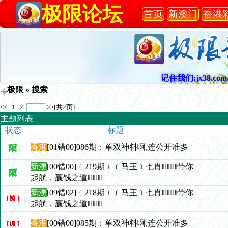
极限论坛
首页
新澳门
香港
记住我们:jx38.com,
极限
» 搜索
<<
1
2
>>
[共
2
页]
主题列表
状态
标题
香港
[01错00]086期：单双神料啊,连公开准多
新澳
[00错00]﹛219期﹜﹝马王﹞七肖‖‖‖‖‖‖带你
起航，赢钱之道‖‖‖‖‖‖
新澳
[09错02]﹛218期﹜﹝马王﹞七肖‖‖‖‖‖‖带你
起航，赢钱之道‖‖‖‖‖‖
香港
[00错00]085期：单双神料啊,连公开准多