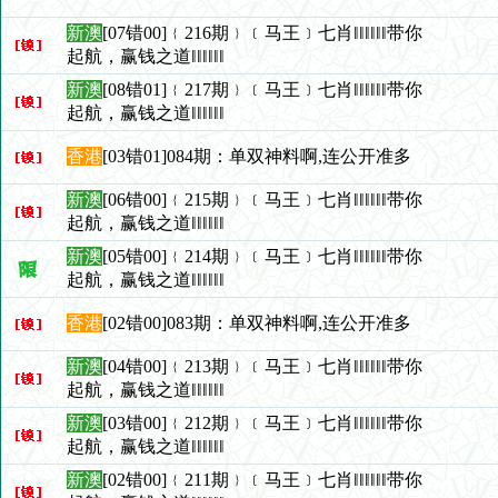
新澳
[07错00]﹛216期﹜﹝马王﹞七肖‖‖‖‖‖‖带你
起航，赢钱之道‖‖‖‖‖‖
新澳
[08错01]﹛217期﹜﹝马王﹞七肖‖‖‖‖‖‖带你
起航，赢钱之道‖‖‖‖‖‖
香港
[03错01]084期：单双神料啊,连公开准多
新澳
[06错00]﹛215期﹜﹝马王﹞七肖‖‖‖‖‖‖带你
起航，赢钱之道‖‖‖‖‖‖
新澳
[05错00]﹛214期﹜﹝马王﹞七肖‖‖‖‖‖‖带你
起航，赢钱之道‖‖‖‖‖‖
香港
[02错00]083期：单双神料啊,连公开准多
新澳
[04错00]﹛213期﹜﹝马王﹞七肖‖‖‖‖‖‖带你
起航，赢钱之道‖‖‖‖‖‖
新澳
[03错00]﹛212期﹜﹝马王﹞七肖‖‖‖‖‖‖带你
起航，赢钱之道‖‖‖‖‖‖
新澳
[02错00]﹛211期﹜﹝马王﹞七肖‖‖‖‖‖‖带你