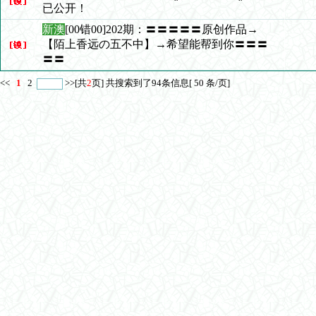
已公开！
新澳
[00错00]202期：〓〓〓〓〓原创作品→
【陌上香远の五不中】→希望能帮到你〓〓〓
〓〓
<<
1
2
>>
[共
2
页] 共搜索到了94条信息[ 50 条/页]