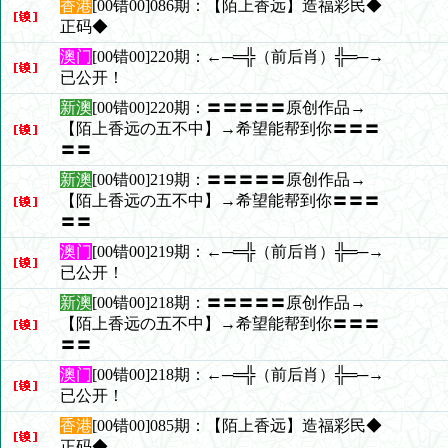
香港
[00错00]086期：【陌上香远】造福彩民◆
正码◆
澳门
[00错00]220期：←─═╬（前后肖）╬═─→
已公开！
新澳
[00错00]220期：〓〓〓〓〓原创作品→
【陌上香远の五不中】→希望能帮到你〓〓〓
〓〓
新澳
[00错00]219期：〓〓〓〓〓原创作品→
【陌上香远の五不中】→希望能帮到你〓〓〓
〓〓
澳门
[00错00]219期：←─═╬（前后肖）╬═─→
已公开！
新澳
[00错00]218期：〓〓〓〓〓原创作品→
【陌上香远の五不中】→希望能帮到你〓〓〓
〓〓
澳门
[00错00]218期：←─═╬（前后肖）╬═─→
已公开！
香港
[00错00]085期：【陌上香远】造福彩民◆
正码◆