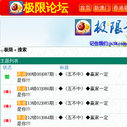
极限论坛
首页
新澳门
香港
记住我们:jx38.com,
极限
» 搜索
主题列表
状态
标题
香港
[00错00]087期：◆《五不中》◆赢家一定
是你!!!
香港
[14错03]086期：◆《五不中》◆赢家一定
是你!!!
香港
[13错02]085期：◆《五不中》◆赢家一定
是你!!!
香港
[12错01]084期：◆《五不中》◆赢家一定
是你!!!