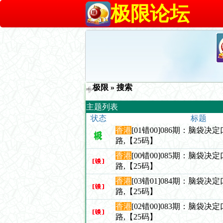
极限论坛
极限
» 搜索
主题列表
状态
标题
香港
[01错00]086期：脑袋决
路,【25码】
香港
[00错00]085期：脑袋决
路,【25码】
香港
[03错01]084期：脑袋决
路,【25码】
香港
[02错00]083期：脑袋决
路,【25码】