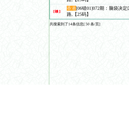
香港
[06错01]072期：脑袋决
路,【25码】
共搜索到了14条信息[ 50 条/页]