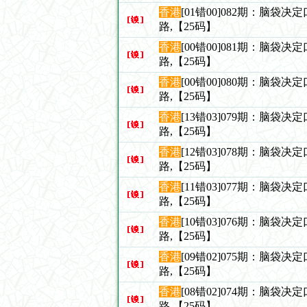
香港
[01错00]082期：脑袋决
路,【25码】
香港
[00错00]081期：脑袋决
路,【25码】
香港
[00错00]080期：脑袋决
路,【25码】
香港
[13错03]079期：脑袋决
路,【25码】
香港
[12错03]078期：脑袋决
路,【25码】
香港
[11错03]077期：脑袋决
路,【25码】
香港
[10错03]076期：脑袋决
路,【25码】
香港
[09错02]075期：脑袋决
路,【25码】
香港
[08错02]074期：脑袋决
路,【25码】