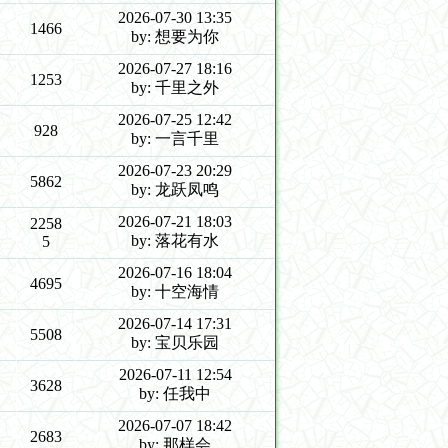
2026-07-30 13:35
1466
by: 想要为你
2026-07-27 18:16
1253
by: 千里之外
2026-07-25 12:42
928
by: 一言千里
2026-07-23 20:29
5862
by: 龙跃凤鸣
2026-07-21 18:03
2258
by: 落花有水
5
2026-07-16 18:04
4695
by: 十空海情
2026-07-14 17:31
5508
by: 宝贝乐园
2026-07-11 12:54
3628
by: 任我中
2026-07-07 18:42
2683
by: 那样会