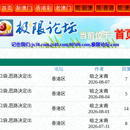
首页
新澳门
香港彩
老澳门
简:新澳
简:香港
简:
首
当前位于:
记住我们:jx38.com,jx40.com,90506.com,极限论坛.com
论坛
作者
回
定口袋,思路决定出
暗之末裔
香港区
7
2026-08-07
定口袋,思路决定出
暗之末裔
香港区
5
2026-08-04
定口袋,思路决定出
暗之末裔
香港区
14
2026-08-01
定口袋,思路决定出
暗之末裔
香港区
8
2026-07-31