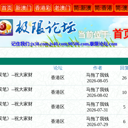
首页
新澳门
香港彩
老澳门
简:新澳
简:香港
简:
首
当前位于:
记住我们:jx38.com,jx40.com,90506.com,极限论坛.com
论坛
作者
回
《单双笔》--祝大家财
马拖了我钱
香港区
26
2026-08-05
《单双笔》--祝大家财
马拖了我钱
香港区
10
2026-08-02
《单双笔》--祝大家财
马拖了我钱
香港区
5
2026-07-31
《单双笔》--祝大家财
马拖了我钱
香港区
6
2026-07-29