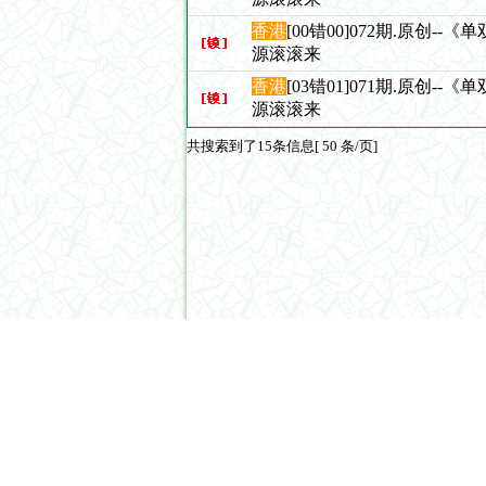
香港
[00错00]072期.原创--
源滚滚来
香港
[03错01]071期.原创--
源滚滚来
共搜索到了15条信息[ 50 条/页]