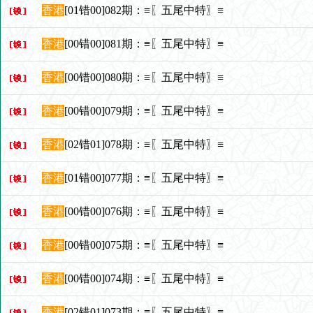
香港
[01错00]082期：≡〖五尾中特〗≡
香港
[00错00]081期：≡〖五尾中特〗≡
香港
[00错00]080期：≡〖五尾中特〗≡
香港
[00错00]079期：≡〖五尾中特〗≡
香港
[02错01]078期：≡〖五尾中特〗≡
香港
[01错00]077期：≡〖五尾中特〗≡
香港
[00错00]076期：≡〖五尾中特〗≡
香港
[00错00]075期：≡〖五尾中特〗≡
香港
[00错00]074期：≡〖五尾中特〗≡
香港
[02错01]073期：≡〖五尾中特〗≡