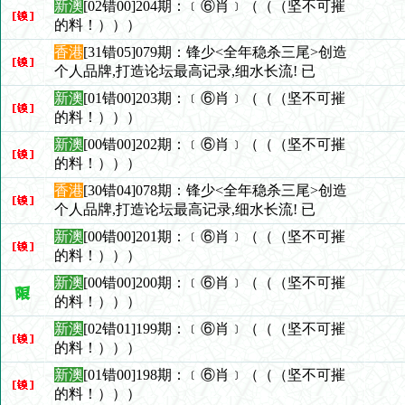
新澳
[02错00]204期：﹝⑥肖﹞（（（坚不可摧
的料！）））
香港
[31错05]079期：锋少<全年稳杀三尾>创造
个人品牌,打造论坛最高记录,细水长流! 已
新澳
[01错00]203期：﹝⑥肖﹞（（（坚不可摧
的料！）））
新澳
[00错00]202期：﹝⑥肖﹞（（（坚不可摧
的料！）））
香港
[30错04]078期：锋少<全年稳杀三尾>创造
个人品牌,打造论坛最高记录,细水长流! 已
新澳
[00错00]201期：﹝⑥肖﹞（（（坚不可摧
的料！）））
新澳
[00错00]200期：﹝⑥肖﹞（（（坚不可摧
的料！）））
新澳
[02错01]199期：﹝⑥肖﹞（（（坚不可摧
的料！）））
新澳
[01错00]198期：﹝⑥肖﹞（（（坚不可摧
的料！）））