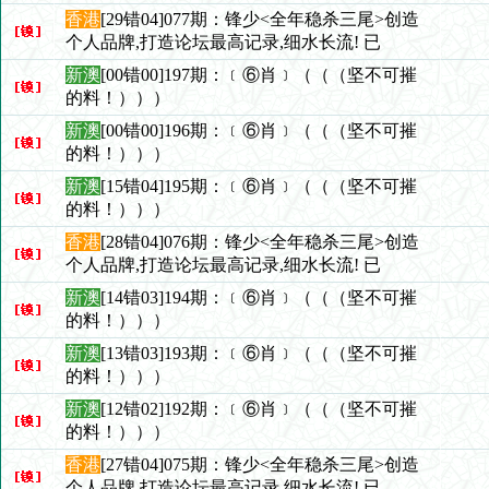
香港
[29错04]077期：锋少<全年稳杀三尾>创造
个人品牌,打造论坛最高记录,细水长流! 已
新澳
[00错00]197期：﹝⑥肖﹞（（（坚不可摧
的料！）））
新澳
[00错00]196期：﹝⑥肖﹞（（（坚不可摧
的料！）））
新澳
[15错04]195期：﹝⑥肖﹞（（（坚不可摧
的料！）））
香港
[28错04]076期：锋少<全年稳杀三尾>创造
个人品牌,打造论坛最高记录,细水长流! 已
新澳
[14错03]194期：﹝⑥肖﹞（（（坚不可摧
的料！）））
新澳
[13错03]193期：﹝⑥肖﹞（（（坚不可摧
的料！）））
新澳
[12错02]192期：﹝⑥肖﹞（（（坚不可摧
的料！）））
香港
[27错04]075期：锋少<全年稳杀三尾>创造
个人品牌,打造论坛最高记录,细水长流! 已