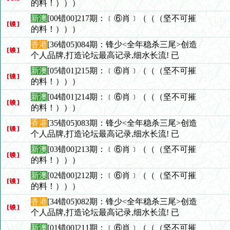
的料！）））
新澳
[00错00]217期：﹝⑥肖﹞（（（坚不可摧
的料！）））
香港
[36错05]084期：锋少<全年稳杀三尾>创造
个人品牌,打造论坛最高记录,细水长流! 已
新澳
[05错01]215期：﹝⑥肖﹞（（（坚不可摧
的料！）））
新澳
[04错01]214期：﹝⑥肖﹞（（（坚不可摧
的料！）））
香港
[35错05]083期：锋少<全年稳杀三尾>创造
个人品牌,打造论坛最高记录,细水长流! 已
新澳
[03错00]213期：﹝⑥肖﹞（（（坚不可摧
的料！）））
新澳
[02错00]212期：﹝⑥肖﹞（（（坚不可摧
的料！）））
香港
[34错05]082期：锋少<全年稳杀三尾>创造
个人品牌,打造论坛最高记录,细水长流! 已
新澳
[01错00]211期：﹝⑥肖﹞（（（坚不可摧