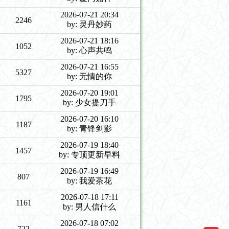
2026-07-21 20:34
2246
by: 灵丹妙药
2026-07-21 18:16
1052
by: 心声共鸣
2026-07-21 16:55
5327
by: 无情的你
2026-07-20 19:01
1795
by: 少女提刀手
2026-07-20 16:10
1187
by: 青锋剑影
2026-07-19 18:40
1457
by: 专顶更新早料
2026-07-19 16:49
807
by: 我爱茶花
2026-07-18 17:11
1161
by: 男人信什么
2026-07-18 07:02
722