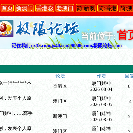
首页
新澳门
香港彩
老澳门
简:新澳
简:香港
简:
首
当前位于:
记住我们:jx38.com,jx40.com,90506.com,极限论坛.com
论坛
作者
回
绝杀一行******本
厦门赌神
香港区
6
2026-08-04
持原创，发表个人原
厦门赌神
澳门区
14
2026-08-05
…厦门赌神……高手
厦门赌神
新澳门
5
2026-08-05
持原创，发表个人原
厦门赌神
澳门区
7