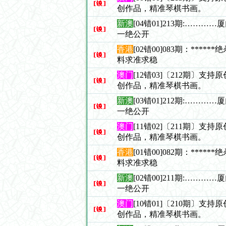
创作品，精准琴棋书画。
新澳
[04错01]213期:………
一绝公开
香港
[02错00]083期：******
料求准求稳
澳门
[12错03]〔212期〕支
创作品，精准琴棋书画。
新澳
[03错01]212期:………
一绝公开
澳门
[11错02]〔211期〕支
创作品，精准琴棋书画。
香港
[01错00]082期：******
料求准求稳
新澳
[02错00]211期:………
一绝公开
澳门
[10错01]〔210期〕支
创作品，精准琴棋书画。