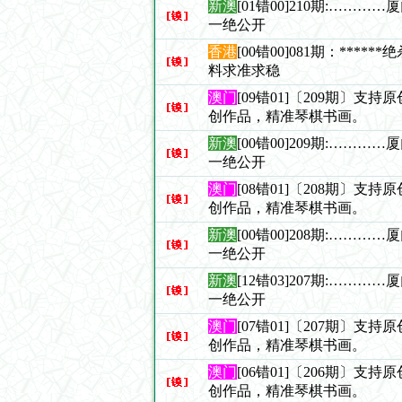
新澳
[01错00]210期:………
一绝公开
香港
[00错00]081期：******
料求准求稳
澳门
[09错01]〔209期〕支
创作品，精准琴棋书画。
新澳
[00错00]209期:………
一绝公开
澳门
[08错01]〔208期〕支
创作品，精准琴棋书画。
新澳
[00错00]208期:………
一绝公开
新澳
[12错03]207期:………
一绝公开
澳门
[07错01]〔207期〕支
创作品，精准琴棋书画。
澳门
[06错01]〔206期〕支
创作品，精准琴棋书画。