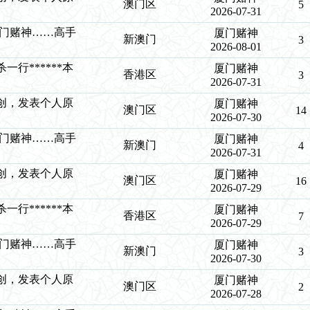
澳门区
5
2026-07-31
…厦门赌神……高手
厦门赌神
新澳门
3
2026-08-01
绝杀一行******本
厦门赌神
香港区
3
2026-07-31
持原创，发表个人原
厦门赌神
澳门区
14
2026-07-30
…厦门赌神……高手
厦门赌神
新澳门
4
2026-07-31
持原创，发表个人原
厦门赌神
澳门区
16
2026-07-29
绝杀一行******本
厦门赌神
香港区
7
2026-07-29
…厦门赌神……高手
厦门赌神
新澳门
3
2026-07-30
持原创，发表个人原
厦门赌神
澳门区
2
2026-07-28