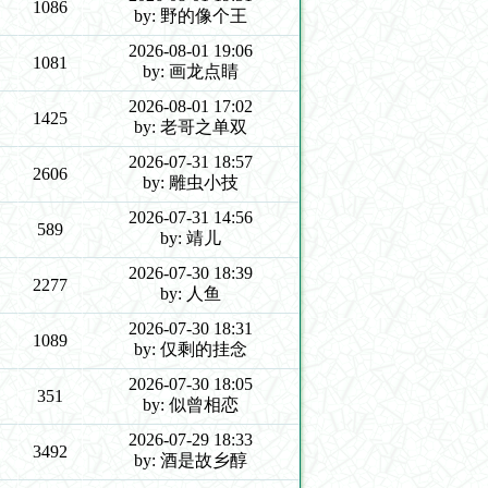
1086
by: 野的像个王
2026-08-01 19:06
1081
by: 画龙点睛
2026-08-01 17:02
1425
by: 老哥之单双
2026-07-31 18:57
2606
by: 雕虫小技
2026-07-31 14:56
589
by: 靖儿
2026-07-30 18:39
2277
by: 人鱼
2026-07-30 18:31
1089
by: 仅剩的挂念
2026-07-30 18:05
351
by: 似曾相恋
2026-07-29 18:33
3492
by: 酒是故乡醇