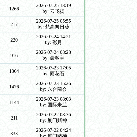
2026-07-25 13:19
1266
by: 云飞扬
2026-07-25 05:55
217
by: 梵高向日葵
2026-07-24 14:21
220
by: 彩月
2026-07-24 08:28
916
by: 豪客宝
2026-07-23 17:05
1364
by: 雨花石
2026-07-23 15:26
1476
by: 六合商会
2026-07-23 08:03
1144
by: 国际米兰
2026-07-22 08:36
211
by: 厦门赌神
2026-07-22 04:24
333
by: 厦门赌神