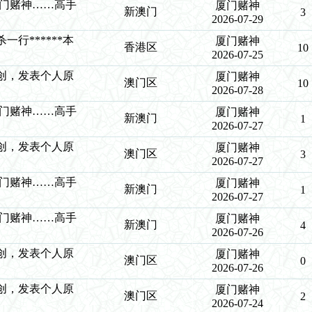
…厦门赌神……高手
厦门赌神
新澳门
3
2026-07-29
绝杀一行******本
厦门赌神
香港区
10
2026-07-25
持原创，发表个人原
厦门赌神
澳门区
10
2026-07-28
…厦门赌神……高手
厦门赌神
新澳门
1
2026-07-27
持原创，发表个人原
厦门赌神
澳门区
3
2026-07-27
…厦门赌神……高手
厦门赌神
新澳门
1
2026-07-27
…厦门赌神……高手
厦门赌神
新澳门
4
2026-07-26
持原创，发表个人原
厦门赌神
澳门区
0
2026-07-26
持原创，发表个人原
厦门赌神
澳门区
2
2026-07-24