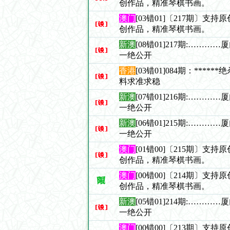
创作品，精准琴棋书画。
澳门
[03错01]〔217期〕支
创作品，精准琴棋书画。
新澳
[08错01]217期:………
一绝公开
香港
[03错01]084期：******
料求准求稳
新澳
[07错01]216期:………
一绝公开
新澳
[06错01]215期:………
一绝公开
澳门
[01错00]〔215期〕支
创作品，精准琴棋书画。
澳门
[00错00]〔214期〕支
创作品，精准琴棋书画。
新澳
[05错01]214期:………
一绝公开
澳门
[00错00]〔213期〕支