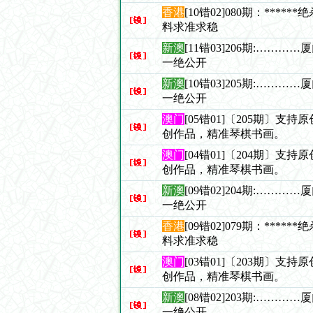
香港
[10错02]080期：******
料求准求稳
新澳
[11错03]206期:………
一绝公开
新澳
[10错03]205期:………
一绝公开
澳门
[05错01]〔205期〕支
创作品，精准琴棋书画。
澳门
[04错01]〔204期〕支
创作品，精准琴棋书画。
新澳
[09错02]204期:………
一绝公开
香港
[09错02]079期：******
料求准求稳
澳门
[03错01]〔203期〕支
创作品，精准琴棋书画。
新澳
[08错02]203期:………
一绝公开