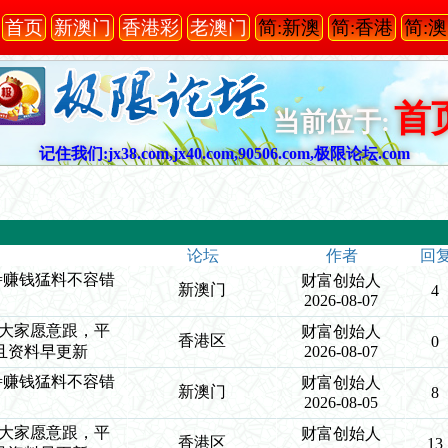
首页
新澳门
香港彩
老澳门
简:新澳
简:香港
简:
首
当前位于:
记住我们:jx38.com,jx40.com,90506.com,极限论坛.com
论坛
作者
回
中特=赚钱猛料不容错
财富创始人
新澳门
4
2026-08-07
双/大家愿意跟，平
财富创始人
香港区
0
且资料早更新
2026-08-07
中特=赚钱猛料不容错
财富创始人
新澳门
8
2026-08-05
双/大家愿意跟，平
财富创始人
香港区
13