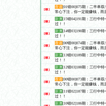
香港
[01错00]075期：二半单
常心下注，你一定能赚钱，而
新澳
[15错04]191期：三行
过！！
新澳
[14错03]190期：三行
过！！
香港
[00错00]074期：二半单
常心下注，你一定能赚钱，而
新澳
[13错03]189期：三行
过！！
新澳
[12错03]188期：三行
过！！
香港
[00错00]073期：二半单
常心下注，你一定能赚钱，而
新澳
[11错02]187期：三行
过！！
新澳
[10错02]186期：三行