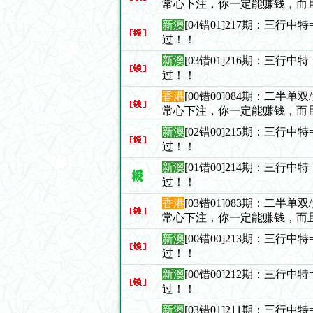
常心下注，你一定能赚钱，而
新澳
[04错01]217期：三行
过！！
新澳
[03错01]216期：三行
过！！
香港
[00错00]084期：二半单
常心下注，你一定能赚钱，而
新澳
[02错00]215期：三行
过！！
新澳
[01错00]214期：三行
过！！
香港
[03错01]083期：二半单
常心下注，你一定能赚钱，而
新澳
[00错00]213期：三行
过！！
新澳
[00错00]212期：三行
过！！
新澳
[03错01]211期：三行