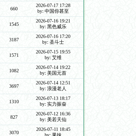
2026-07-17 17:28
660
by: 中国你甚至
2026-07-16 19:21
1545
by: 黑色威乐
2026-07-16 17:20
3187
by: 圣斗士
2026-07-15 19:55
1571
by: 艾维
2026-07-14 19:22
1082
by: 美国元首
2026-07-14 12:51
3697
by: 浪漫老人
2026-07-13 18:17
1310
by: 实力振奋
2026-07-12 16:36
827
by: 美若天仙
2026-07-11 18:45
3070
by: 果妹