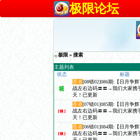
极限论坛
极限
» 搜索
主题列表
状态
标题
香港
[08错02]086期:【日月
战左右边码〓〓→我们大家携
天！已更新
香港
[07错01]085期:【日月
战左右边码〓〓→我们大家携
天！已更新
香港
[06错01]084期:【日月
战左右边码〓〓→我们大家携
天！已更新