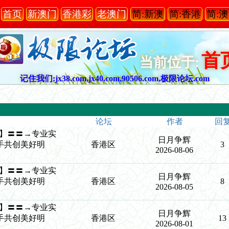
首页
新澳门
香港彩
老澳门
简:新澳
简:香港
简:
首
当前位于:
记住我们:jx38.com,jx40.com,90506.com,极限论坛.com
论坛
作者
回
争辉】〓〓→专业实
日月争辉
手共创美好明
香港区
3
2026-08-06
争辉】〓〓→专业实
日月争辉
手共创美好明
香港区
8
2026-08-05
争辉】〓〓→专业实
日月争辉
手共创美好明
香港区
13
2026-08-01