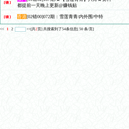
都提前一天晚上更新@赚钱贴
香港
[02错00]072期：雪莲青青/内外围/中特
<<
1
2
>>
[共
2
页] 共搜索到了54条信息[ 50 条/页]