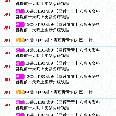
都提前一天晚上更新@赚钱贴
澳门
[16错03]193期:★【雪莲青青】八肖★资料
都提前一天晚上更新@赚钱贴
澳门
[15错03]192期:★【雪莲青青】八肖★资料
都提前一天晚上更新@赚钱贴
香港
[05错01]075期：雪莲青青/内外围/中特
澳门
[14错03]191期:★【雪莲青青】八肖★资料
都提前一天晚上更新@赚钱贴
澳门
[13错02]190期:★【雪莲青青】八肖★资料
都提前一天晚上更新@赚钱贴
澳门
[12错02]189期:★【雪莲青青】八肖★资料
都提前一天晚上更新@赚钱贴
香港
[04错01]074期：雪莲青青/内外围/中特
澳门
[11错02]188期:★【雪莲青青】八肖★资料
都提前一天晚上更新@赚钱贴
澳门
[10错02]187期:★【雪莲青青】八肖★资料