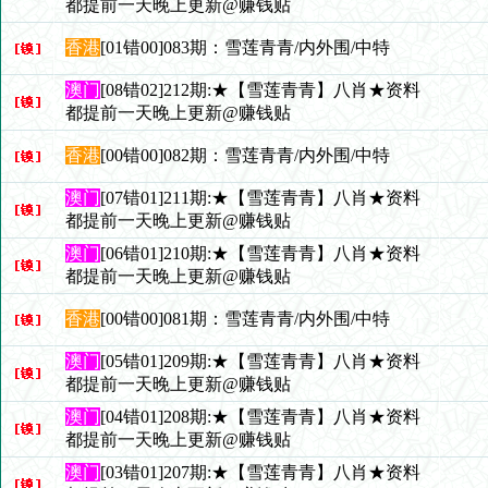
都提前一天晚上更新@赚钱贴
香港
[01错00]083期：雪莲青青/内外围/中特
澳门
[08错02]212期:★【雪莲青青】八肖★资料
都提前一天晚上更新@赚钱贴
香港
[00错00]082期：雪莲青青/内外围/中特
澳门
[07错01]211期:★【雪莲青青】八肖★资料
都提前一天晚上更新@赚钱贴
澳门
[06错01]210期:★【雪莲青青】八肖★资料
都提前一天晚上更新@赚钱贴
香港
[00错00]081期：雪莲青青/内外围/中特
澳门
[05错01]209期:★【雪莲青青】八肖★资料
都提前一天晚上更新@赚钱贴
澳门
[04错01]208期:★【雪莲青青】八肖★资料
都提前一天晚上更新@赚钱贴
澳门
[03错01]207期:★【雪莲青青】八肖★资料