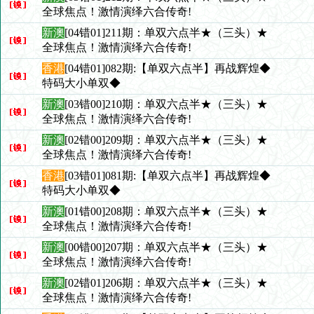
全球焦点！激情演绎六合传奇!
新澳
[04错01]211期：单双六点半★（三头）★
全球焦点！激情演绎六合传奇!
香港
[04错01]082期:【单双六点半】再战辉煌◆
特码大小单双◆
新澳
[03错00]210期：单双六点半★（三头）★
全球焦点！激情演绎六合传奇!
新澳
[02错00]209期：单双六点半★（三头）★
全球焦点！激情演绎六合传奇!
香港
[03错01]081期:【单双六点半】再战辉煌◆
特码大小单双◆
新澳
[01错00]208期：单双六点半★（三头）★
全球焦点！激情演绎六合传奇!
新澳
[00错00]207期：单双六点半★（三头）★
全球焦点！激情演绎六合传奇!
新澳
[02错01]206期：单双六点半★（三头）★
全球焦点！激情演绎六合传奇!