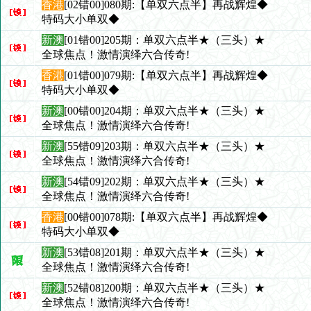
香港
[02错00]080期:【单双六点半】再战辉煌◆
特码大小单双◆
新澳
[01错00]205期：单双六点半★（三头）★
全球焦点！激情演绎六合传奇!
香港
[01错00]079期:【单双六点半】再战辉煌◆
特码大小单双◆
新澳
[00错00]204期：单双六点半★（三头）★
全球焦点！激情演绎六合传奇!
新澳
[55错09]203期：单双六点半★（三头）★
全球焦点！激情演绎六合传奇!
新澳
[54错09]202期：单双六点半★（三头）★
全球焦点！激情演绎六合传奇!
香港
[00错00]078期:【单双六点半】再战辉煌◆
特码大小单双◆
新澳
[53错08]201期：单双六点半★（三头）★
全球焦点！激情演绎六合传奇!
新澳
[52错08]200期：单双六点半★（三头）★
全球焦点！激情演绎六合传奇!