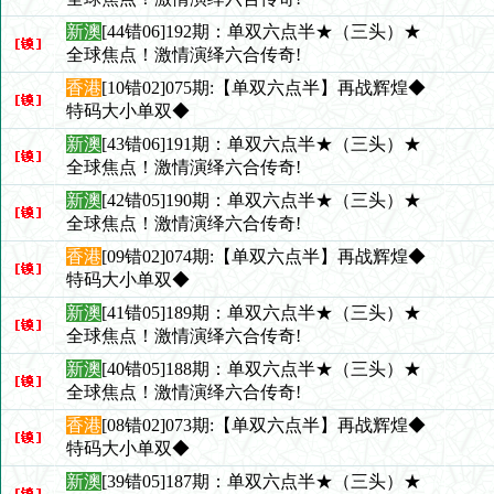
新澳
[44错06]192期：单双六点半★（三头）★
全球焦点！激情演绎六合传奇!
香港
[10错02]075期:【单双六点半】再战辉煌◆
特码大小单双◆
新澳
[43错06]191期：单双六点半★（三头）★
全球焦点！激情演绎六合传奇!
新澳
[42错05]190期：单双六点半★（三头）★
全球焦点！激情演绎六合传奇!
香港
[09错02]074期:【单双六点半】再战辉煌◆
特码大小单双◆
新澳
[41错05]189期：单双六点半★（三头）★
全球焦点！激情演绎六合传奇!
新澳
[40错05]188期：单双六点半★（三头）★
全球焦点！激情演绎六合传奇!
香港
[08错02]073期:【单双六点半】再战辉煌◆
特码大小单双◆
新澳
[39错05]187期：单双六点半★（三头）★