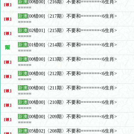
新澳
[00错00]〈216期〉不要和=======<6生肖>
=====
新澳
[00错00]〈217期〉不要和=======<6生肖>
=====
新澳
[02错01]〈215期〉不要和=======<6生肖>
=====
新澳
[01错00]〈214期〉不要和=======<6生肖>
=====
新澳
[00错00]〈213期〉不要和=======<6生肖>
=====
新澳
[00错00]〈212期〉不要和=======<6生肖>
=====
新澳
[00错00]〈211期〉不要和=======<6生肖>
=====
新澳
[00错00]〈210期〉不要和=======<6生肖>
=====
新澳
[00错00]〈209期〉不要和=======<6生肖>
=====
新澳
[05错02]〈208期〉不要和=======<6生肖>