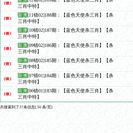
三肖中特】
新澳
[11错02]188期：【蓝色天使杀三肖】【杀
三肖中特】
新澳
[10错02]187期：【蓝色天使杀三肖】【杀
三肖中特】
新澳
[09错02]186期：【蓝色天使杀三肖】【杀
三肖中特】
新澳
[08错02]185期：【蓝色天使杀三肖】【杀
三肖中特】
新澳
[07错01]184期：【蓝色天使杀三肖】【杀
三肖中特】
新澳
[06错01]183期：【蓝色天使杀三肖】【杀
三肖中特】
共搜索到了37条信息[ 50 条/页]