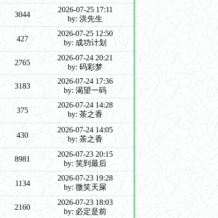
2026-07-25 17:11
3044
by: 洪先生
2026-07-25 12:50
427
by: 成功计划
2026-07-24 20:21
2765
by: 码彩梦
2026-07-24 17:36
3183
by: 渴望一码
2026-07-24 14:28
375
by: 茶之香
2026-07-24 14:05
430
by: 茶之香
2026-07-23 20:15
8981
by: 笑到最后
2026-07-23 19:28
1134
by: 微笑天屎
2026-07-23 18:03
2160
by: 必定是前