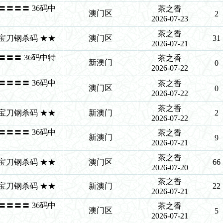
〓〓〓〓〓 36码中
茶之香
澳门区
2
2026-07-23
茶之香
龙宝刀钢杀码 ★★
澳门区
31
2026-07-21
〓〓〓〓 36码中特
茶之香
新澳门
0
2026-07-22
〓〓〓〓〓 36码中
茶之香
澳门区
0
2026-07-22
茶之香
龙宝刀钢杀码 ★★
新澳门
2
2026-07-22
〓〓〓〓〓 36码中
茶之香
新澳门
9
2026-07-21
茶之香
龙宝刀钢杀码 ★★
澳门区
66
2026-07-20
茶之香
龙宝刀钢杀码 ★★
新澳门
22
2026-07-21
〓〓〓〓〓 36码中
茶之香
澳门区
5
2026-07-21