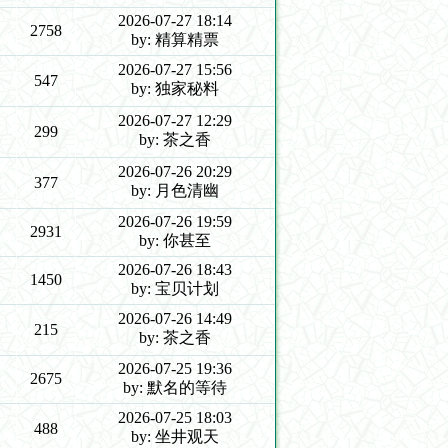
2026-07-27 18:14
2758
by: 精算精票
2026-07-27 15:56
547
by: 独家秘料
2026-07-27 12:29
299
by: 茶之香
2026-07-26 20:29
377
by: 月色清幽
2026-07-26 19:59
2931
by: 你甚至
2026-07-26 18:43
1450
by: 宝贝计划
2026-07-26 14:49
215
by: 茶之香
2026-07-25 19:36
2675
by: 默名的等待
2026-07-25 18:03
488
by: 坐井观天