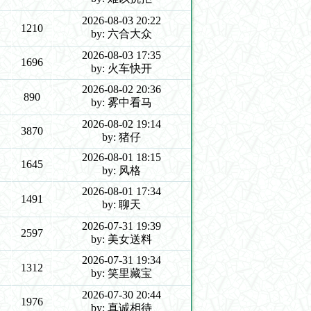
2026-08-03 20:22
1210
by: 六合大众
2026-08-03 17:35
1696
by: 火车快开
2026-08-02 20:36
890
by: 雾中看马
2026-08-02 19:14
3870
by: 猪仔
2026-08-01 18:15
1645
by: 风格
2026-08-01 17:34
1491
by: 聊天
2026-07-31 19:39
2597
by: 美女送料
2026-07-31 19:34
1312
by: 笑里藏宝
2026-07-30 20:44
1976
by: 真诚相待