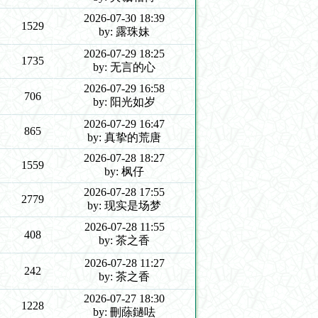
2026-07-30 18:39
1529
by: 露珠妹
2026-07-29 18:25
1735
by: 无言的心
2026-07-29 16:58
706
by: 阳光如岁
2026-07-29 16:47
865
by: 真挚的荒唐
2026-07-28 18:27
1559
by: 枫仔
2026-07-28 17:55
2779
by: 现实是场梦
2026-07-28 11:55
408
by: 茶之香
2026-07-28 11:27
242
by: 茶之香
2026-07-27 18:30
1228
by: 刪蒢鐹呿