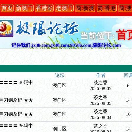
首页
新澳门
香港彩
老澳门
简:新澳
简:香港
简:
首
当前位于:
记住我们:jx38.com,jx40.com,90506.com,极限论坛.com
论坛
作者
回
〓〓〓〓〓 36码中
茶之香
澳门区
6
2026-08-05
茶之香
龙宝刀钢杀码 ★★
澳门区
14
2026-08-05
茶之香
龙宝刀钢杀码 ★★
澳门区
16
2026-08-04
〓〓〓〓〓 36码中
茶之香
澳门区
14
2026-08-04