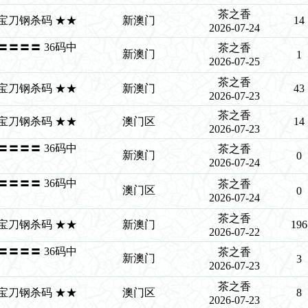
茶之香
龙宝刀钢杀码 ★★
新澳门
14
2026-07-24
〓〓〓〓〓 36码中
茶之香
新澳门
1
2026-07-25
茶之香
龙宝刀钢杀码 ★★
新澳门
43
2026-07-23
茶之香
龙宝刀钢杀码 ★★
澳门区
14
2026-07-23
〓〓〓〓〓 36码中
茶之香
新澳门
0
2026-07-24
〓〓〓〓〓 36码中
茶之香
澳门区
0
2026-07-24
茶之香
龙宝刀钢杀码 ★★
新澳门
196
2026-07-22
〓〓〓〓〓 36码中
茶之香
新澳门
3
2026-07-23
茶之香
龙宝刀钢杀码 ★★
澳门区
8
2026-07-23