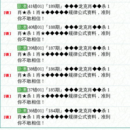
新澳
[41错01]『189期』◆◆◆龙克肖◆◆杀 1
肖★杀 1 肖★◆◆◆◆◆规律公式资料，准到
你不敢相信！
新澳
[40错01]『188期』◆◆◆龙克肖◆◆杀 1
肖★杀 1 肖★◆◆◆◆◆规律公式资料，准到
你不敢相信！
新澳
[39错01]『187期』◆◆◆龙克肖◆◆杀 1
肖★杀 1 肖★◆◆◆◆◆规律公式资料，准到
你不敢相信！
新澳
[38错01]『186期』◆◆◆龙克肖◆◆杀 1
肖★杀 1 肖★◆◆◆◆◆规律公式资料，准到
你不敢相信！
新澳
[37错01]『185期』◆◆◆龙克肖◆◆杀 1
肖★杀 1 肖★◆◆◆◆◆规律公式资料，准到
你不敢相信！
新澳
[36错01]『184期』◆◆◆龙克肖◆◆杀 1
肖★杀 1 肖★◆◆◆◆◆规律公式资料，准到
你不敢相信！