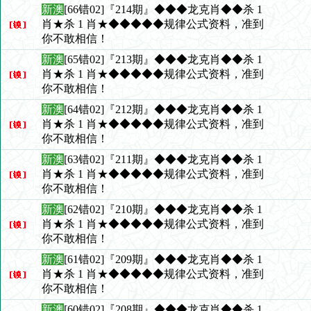
新澳
[66错02]『214期』◆◆◆龙克肖◆◆杀 1
肖★杀 1 肖★◆◆◆◆◆规律公式资料，准到
你不敢相信！
新澳
[65错02]『213期』◆◆◆龙克肖◆◆杀 1
肖★杀 1 肖★◆◆◆◆◆规律公式资料，准到
你不敢相信！
新澳
[64错02]『212期』◆◆◆龙克肖◆◆杀 1
肖★杀 1 肖★◆◆◆◆◆规律公式资料，准到
你不敢相信！
新澳
[63错02]『211期』◆◆◆龙克肖◆◆杀 1
肖★杀 1 肖★◆◆◆◆◆规律公式资料，准到
你不敢相信！
新澳
[62错02]『210期』◆◆◆龙克肖◆◆杀 1
肖★杀 1 肖★◆◆◆◆◆规律公式资料，准到
你不敢相信！
新澳
[61错02]『209期』◆◆◆龙克肖◆◆杀 1
肖★杀 1 肖★◆◆◆◆◆规律公式资料，准到
你不敢相信！
新澳
[60错02]『208期』◆◆◆龙克肖◆◆杀 1