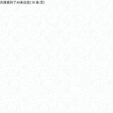
共搜索到了40条信息[ 50 条/页]