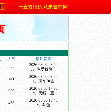
澳门
一直被模仿,从未被超越!
页
复
人气
最后发表
2026-08-06 23:40
322
by: 你爱我像谁
2026-08-06 08:55
411
by: 玩车伊族
2026-08-05 17:36
980
by: 天线一宝
2026-08-05 15:48
468
by: 斗鱼