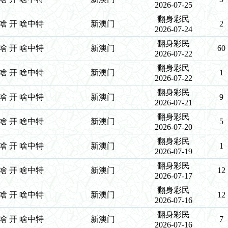
2026-07-25
翻身彩民
 啥 开 啥中特
新澳门
2
2026-07-24
翻身彩民
 啥 开 啥中特
新澳门
60
2026-07-22
翻身彩民
 啥 开 啥中特
新澳门
1
2026-07-22
翻身彩民
 啥 开 啥中特
新澳门
9
2026-07-21
翻身彩民
 啥 开 啥中特
新澳门
5
2026-07-20
翻身彩民
 啥 开 啥中特
新澳门
1
2026-07-19
翻身彩民
 啥 开 啥中特
新澳门
12
2026-07-17
翻身彩民
 啥 开 啥中特
新澳门
12
2026-07-16
翻身彩民
 啥 开 啥中特
新澳门
7
2026-07-16