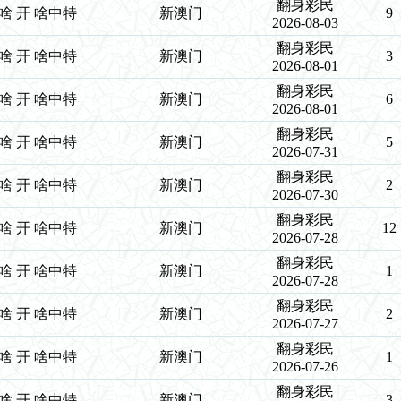
翻身彩民
 啥 开 啥中特
新澳门
9
2026-08-03
翻身彩民
 啥 开 啥中特
新澳门
3
2026-08-01
翻身彩民
 啥 开 啥中特
新澳门
6
2026-08-01
翻身彩民
 啥 开 啥中特
新澳门
5
2026-07-31
翻身彩民
 啥 开 啥中特
新澳门
2
2026-07-30
翻身彩民
 啥 开 啥中特
新澳门
12
2026-07-28
翻身彩民
 啥 开 啥中特
新澳门
1
2026-07-28
翻身彩民
 啥 开 啥中特
新澳门
2
2026-07-27
翻身彩民
 啥 开 啥中特
新澳门
1
2026-07-26
翻身彩民
 啥 开 啥中特
新澳门
3