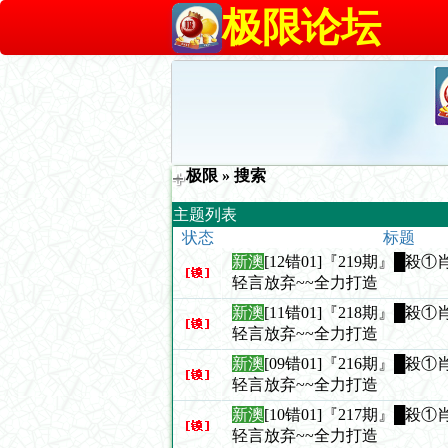
极限论坛
极限
» 搜索
主题列表
状态
标题
新澳
[12错01]『219期』█殺
轻言放弃~~全力打造
新澳
[11错01]『218期』█殺
轻言放弃~~全力打造
新澳
[09错01]『216期』█殺
轻言放弃~~全力打造
新澳
[10错01]『217期』█殺
轻言放弃~~全力打造