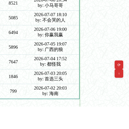
8521
by: 小马哥哥
2026-07-07 18:10
5085
by: 不会哭的人
2026-07-06 19:00
6494
by: 你赢我赢
2026-07-05 19:07
5896
by: 广西的狼
2026-07-04 17:52
7647
by: 都怪我
⟳
2026-07-03 20:05
↑
1846
by: 首选三头
2026-07-02 20:03
799
by: 海南