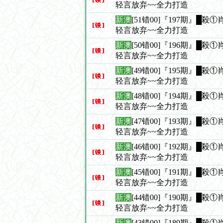
轻言放弃~~全力打造
新澳
[51错00]『197期』█殺
轻言放弃~~全力打造
新澳
[50错00]『196期』█殺
轻言放弃~~全力打造
新澳
[49错00]『195期』█殺
轻言放弃~~全力打造
新澳
[48错00]『194期』█殺
轻言放弃~~全力打造
新澳
[47错00]『193期』█殺
轻言放弃~~全力打造
新澳
[46错00]『192期』█殺
轻言放弃~~全力打造
新澳
[45错00]『191期』█殺
轻言放弃~~全力打造
新澳
[44错00]『190期』█殺
轻言放弃~~全力打造
新澳
[43错00]『189期』█殺