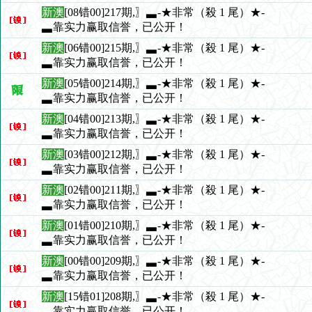
新澳
[08错00]217期,〗▃-★非常（殺 1 尾）★-
▃靠实力赢取信誉，已公开！
新澳
[06错00]215期,〗▃-★非常（殺 1 尾）★-
▃靠实力赢取信誉，已公开！
新澳
[05错00]214期,〗▃-★非常（殺 1 尾）★-
▃靠实力赢取信誉，已公开！
新澳
[04错00]213期,〗▃-★非常（殺 1 尾）★-
▃靠实力赢取信誉，已公开！
新澳
[03错00]212期,〗▃-★非常（殺 1 尾）★-
▃靠实力赢取信誉，已公开！
新澳
[02错00]211期,〗▃-★非常（殺 1 尾）★-
▃靠实力赢取信誉，已公开！
新澳
[01错00]210期,〗▃-★非常（殺 1 尾）★-
▃靠实力赢取信誉，已公开！
新澳
[00错00]209期,〗▃-★非常（殺 1 尾）★-
▃靠实力赢取信誉，已公开！
新澳
[15错01]208期,〗▃-★非常（殺 1 尾）★-
▃靠实力赢取信誉，已公开！