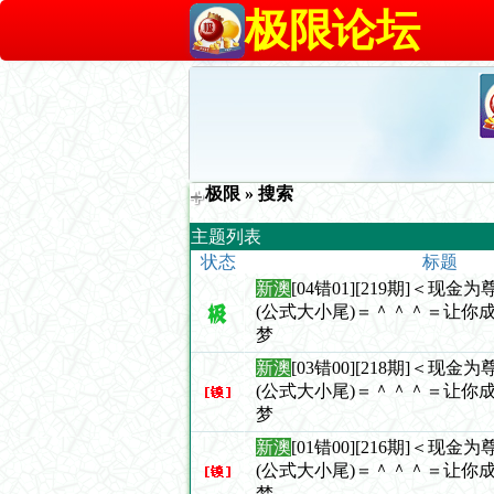
极限论坛
极限
» 搜索
主题列表
状态
标题
新澳
[04错01][219期]＜现
(公式大小尾)＝＾＾＾＝让你
梦
新澳
[03错00][218期]＜现
(公式大小尾)＝＾＾＾＝让你
梦
新澳
[01错00][216期]＜现
(公式大小尾)＝＾＾＾＝让你
梦