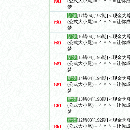
(公式大小尾)＝＾＾＾＝让你
梦
新澳
[17错04][197期]＜现
(公式大小尾)＝＾＾＾＝让你
梦
新澳
[16错04][196期]＜现
(公式大小尾)＝＾＾＾＝让你
梦
新澳
[15错04][195期]＜现
(公式大小尾)＝＾＾＾＝让你
梦
新澳
[14错04][194期]＜现
(公式大小尾)＝＾＾＾＝让你
梦
新澳
[13错04][193期]＜现
(公式大小尾)＝＾＾＾＝让你
梦
新澳
[12错03][192期]＜现
(公式大小尾)＝＾＾＾＝让你