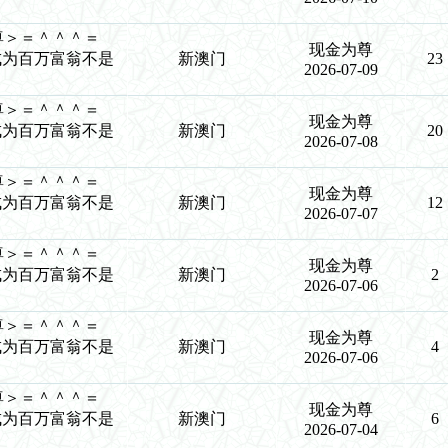
金为尊＞＝＾＾＾＝
现金为尊
成为百万富翁不是
新澳门
23
2026-07-09
金为尊＞＝＾＾＾＝
现金为尊
成为百万富翁不是
新澳门
20
2026-07-08
金为尊＞＝＾＾＾＝
现金为尊
成为百万富翁不是
新澳门
12
2026-07-07
金为尊＞＝＾＾＾＝
现金为尊
成为百万富翁不是
新澳门
2
2026-07-06
金为尊＞＝＾＾＾＝
现金为尊
成为百万富翁不是
新澳门
4
2026-07-06
金为尊＞＝＾＾＾＝
现金为尊
成为百万富翁不是
新澳门
6
2026-07-04