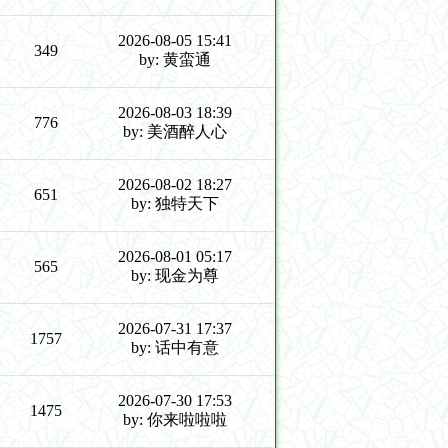
2026-08-05 15:41
349
by: 黄蛮通
2026-08-03 18:39
776
by: 美酒醉人心
2026-08-02 18:27
651
by: 独特天下
2026-08-01 05:17
565
by: 现金为尊
2026-07-31 17:37
1757
by: 话中有意
2026-07-30 17:53
1475
by: 你来啦啦啦