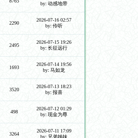
8765
by: 动感地带
2026-07-16 02:57
2290
by: 伶听
2026-07-15 19:26
2495
by: 长征远行
2026-07-14 19:56
1693
by: 马如龙
2026-07-13 18:23
3520
by: 报喜
2026-07-12 01:29
498
by: 现金为尊
2026-07-11 17:09
3264
by: 兄弟姊妹