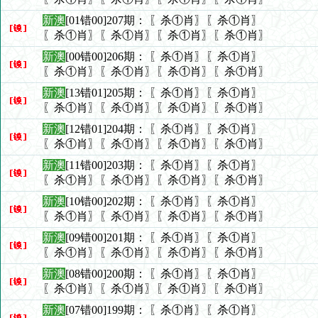
新澳
[01错00]207期： 〖杀①肖〗〖杀①肖〗
〖杀①肖〗〖杀①肖〗〖杀①肖〗〖杀①肖〗
新澳
[00错00]206期： 〖杀①肖〗〖杀①肖〗
〖杀①肖〗〖杀①肖〗〖杀①肖〗〖杀①肖〗
新澳
[13错01]205期： 〖杀①肖〗〖杀①肖〗
〖杀①肖〗〖杀①肖〗〖杀①肖〗〖杀①肖〗
新澳
[12错01]204期： 〖杀①肖〗〖杀①肖〗
〖杀①肖〗〖杀①肖〗〖杀①肖〗〖杀①肖〗
新澳
[11错00]203期： 〖杀①肖〗〖杀①肖〗
〖杀①肖〗〖杀①肖〗〖杀①肖〗〖杀①肖〗
新澳
[10错00]202期： 〖杀①肖〗〖杀①肖〗
〖杀①肖〗〖杀①肖〗〖杀①肖〗〖杀①肖〗
新澳
[09错00]201期： 〖杀①肖〗〖杀①肖〗
〖杀①肖〗〖杀①肖〗〖杀①肖〗〖杀①肖〗
新澳
[08错00]200期： 〖杀①肖〗〖杀①肖〗
〖杀①肖〗〖杀①肖〗〖杀①肖〗〖杀①肖〗
新澳
[07错00]199期： 〖杀①肖〗〖杀①肖〗