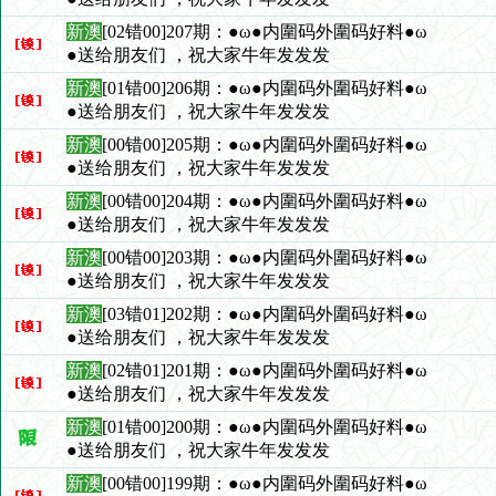
新澳
[02错00]207期：●ω●内圍码外圍码好料●ω
●送给朋友们 ，祝大家牛年发发发
新澳
[01错00]206期：●ω●内圍码外圍码好料●ω
●送给朋友们 ，祝大家牛年发发发
新澳
[00错00]205期：●ω●内圍码外圍码好料●ω
●送给朋友们 ，祝大家牛年发发发
新澳
[00错00]204期：●ω●内圍码外圍码好料●ω
●送给朋友们 ，祝大家牛年发发发
新澳
[00错00]203期：●ω●内圍码外圍码好料●ω
●送给朋友们 ，祝大家牛年发发发
新澳
[03错01]202期：●ω●内圍码外圍码好料●ω
●送给朋友们 ，祝大家牛年发发发
新澳
[02错01]201期：●ω●内圍码外圍码好料●ω
●送给朋友们 ，祝大家牛年发发发
新澳
[01错00]200期：●ω●内圍码外圍码好料●ω
●送给朋友们 ，祝大家牛年发发发
新澳
[00错00]199期：●ω●内圍码外圍码好料●ω