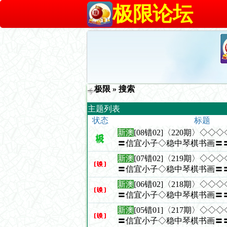
极限论坛
极限
» 搜索
主题列表
状态
标题
新澳
[08错02]〈220期〉◇
〓信宜小子◇稳中琴棋书画〓
新澳
[07错02]〈219期〉◇
〓信宜小子◇稳中琴棋书画〓
新澳
[06错02]〈218期〉◇
〓信宜小子◇稳中琴棋书画〓
新澳
[05错01]〈217期〉◇
〓信宜小子◇稳中琴棋书画〓