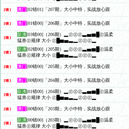
澳门
[02错01]「207期」大小中特，实战放心跟
澳门
[01错00]「206期」大小中特，实战放心跟
新澳
[03错00]（206期）▂㊣㊣㊣▃▅▆█㊣温柔
猛兽㊣规律 大小 ㊣█▆▅▃▂㊣㊣㊣▂
新澳
[02错00]（205期）▂㊣㊣㊣▃▅▆█㊣温柔
猛兽㊣规律 大小 ㊣█▆▅▃▂㊣㊣㊣▂
澳门
[00错00]「205期」大小中特，实战放心跟
澳门
[00错00]「204期」大小中特，实战放心跟
新澳
[01错00]（204期）▂㊣㊣㊣▃▅▆█㊣温柔
猛兽㊣规律 大小 ㊣█▆▅▃▂㊣㊣㊣▂
澳门
[00错00]「203期」大小中特，实战放心跟
新澳
[00错00]（203期）▂㊣㊣㊣▃▅▆█㊣温柔
猛兽㊣规律 大小 ㊣█▆▅▃▂㊣㊣㊣▂