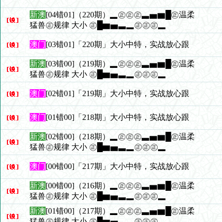
新澳
[04错01]（220期）▂㊣㊣㊣▃▅▆█㊣温柔
猛兽㊣规律 大小 ㊣█▆▅▃▂㊣㊣㊣▂
澳门
[03错01]「220期」大小中特，实战放心跟
新澳
[03错00]（219期）▂㊣㊣㊣▃▅▆█㊣温柔
猛兽㊣规律 大小 ㊣█▆▅▃▂㊣㊣㊣▂
澳门
[02错01]「219期」大小中特，实战放心跟
澳门
[01错00]「218期」大小中特，实战放心跟
新澳
[02错00]（218期）▂㊣㊣㊣▃▅▆█㊣温柔
猛兽㊣规律 大小 ㊣█▆▅▃▂㊣㊣㊣▂
澳门
[00错00]「217期」大小中特，实战放心跟
新澳
[00错00]（216期）▂㊣㊣㊣▃▅▆█㊣温柔
猛兽㊣规律 大小 ㊣█▆▅▃▂㊣㊣㊣▂
新澳
[01错00]（217期）▂㊣㊣㊣▃▅▆█㊣温柔
猛兽㊣规律 大小 ㊣█▆▅▃▂㊣㊣㊣▂