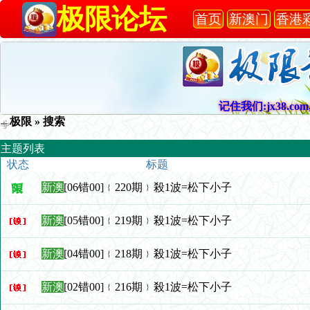
极限论坛
首页
新澳门
香港
记住我们:jx38.com,
极限
» 搜索
主题列表
状态
标题
新澳
[06错00]﹛220期﹜殺1波=松下小子
新澳
[05错00]﹛219期﹜殺1波=松下小子
新澳
[04错00]﹛218期﹜殺1波=松下小子
新澳
[02错00]﹛216期﹜殺1波=松下小子