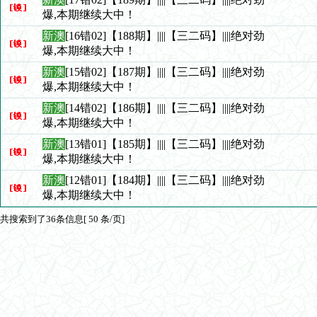
爆,本期继续大中！
新澳
[16错02]【188期】||||【三二码】||||绝对劲
爆,本期继续大中！
新澳
[15错02]【187期】||||【三二码】||||绝对劲
爆,本期继续大中！
新澳
[14错02]【186期】||||【三二码】||||绝对劲
爆,本期继续大中！
新澳
[13错01]【185期】||||【三二码】||||绝对劲
爆,本期继续大中！
新澳
[12错01]【184期】||||【三二码】||||绝对劲
爆,本期继续大中！
共搜索到了36条信息[ 50 条/页]