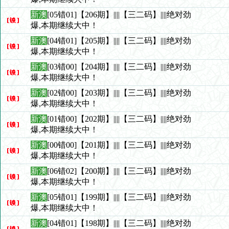
新澳
[05错01]【206期】||||【三二码】||||绝对劲
爆,本期继续大中！
新澳
[04错01]【205期】||||【三二码】||||绝对劲
爆,本期继续大中！
新澳
[03错00]【204期】||||【三二码】||||绝对劲
爆,本期继续大中！
新澳
[02错00]【203期】||||【三二码】||||绝对劲
爆,本期继续大中！
新澳
[01错00]【202期】||||【三二码】||||绝对劲
爆,本期继续大中！
新澳
[00错00]【201期】||||【三二码】||||绝对劲
爆,本期继续大中！
新澳
[06错02]【200期】||||【三二码】||||绝对劲
爆,本期继续大中！
新澳
[05错01]【199期】||||【三二码】||||绝对劲
爆,本期继续大中！
新澳
[04错01]【198期】||||【三二码】||||绝对劲