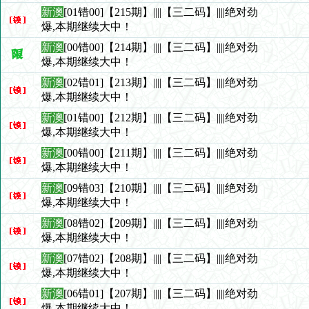
新澳
[01错00]【215期】||||【三二码】||||绝对劲
爆,本期继续大中！
新澳
[00错00]【214期】||||【三二码】||||绝对劲
爆,本期继续大中！
新澳
[02错01]【213期】||||【三二码】||||绝对劲
爆,本期继续大中！
新澳
[01错00]【212期】||||【三二码】||||绝对劲
爆,本期继续大中！
新澳
[00错00]【211期】||||【三二码】||||绝对劲
爆,本期继续大中！
新澳
[09错03]【210期】||||【三二码】||||绝对劲
爆,本期继续大中！
新澳
[08错02]【209期】||||【三二码】||||绝对劲
爆,本期继续大中！
新澳
[07错02]【208期】||||【三二码】||||绝对劲
爆,本期继续大中！
新澳
[06错01]【207期】||||【三二码】||||绝对劲
爆,本期继续大中！