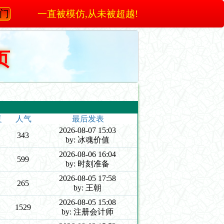
澳门
一直被模仿,从未被超越!
页
复
人气
最后发表
2026-08-07 15:03
343
by: 冰魂价值
2026-08-06 16:04
599
by: 时刻准备
2026-08-05 17:58
265
by: 王朝
2026-08-05 15:08
1529
by: 注册会计师