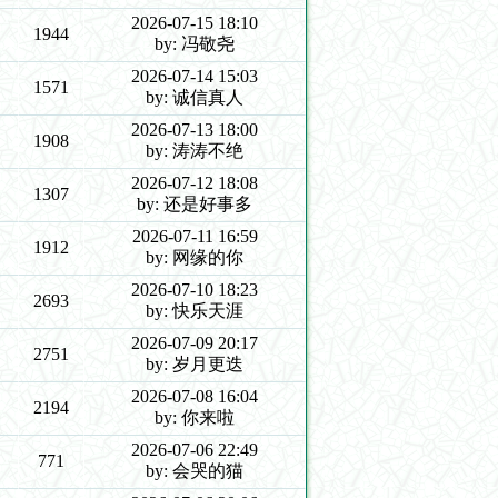
2026-07-15 18:10
1944
by: 冯敬尧
2026-07-14 15:03
1571
by: 诚信真人
2026-07-13 18:00
1908
by: 涛涛不绝
2026-07-12 18:08
1307
by: 还是好事多
2026-07-11 16:59
1912
by: 网缘的你
2026-07-10 18:23
2693
by: 快乐天涯
2026-07-09 20:17
2751
by: 岁月更迭
2026-07-08 16:04
2194
by: 你来啦
2026-07-06 22:49
771
by: 会哭的猫