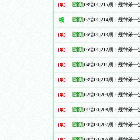
新澳
[08错01]215期：规律杀一
新澳
[07错01]214期：规律杀一
新澳
[06错01]213期：规律杀一
新澳
[05错01]212期：规律杀一
新澳
[04错00]211期：规律杀一
新澳
[03错00]210期：规律杀一
新澳
[02错00]209期：规律杀一
新澳
[01错00]208期：规律杀一
新澳
[00错00]207期：规律杀一
新澳
[00错00]206期：规律杀一