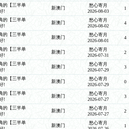
最经典的【三半单
愁心寄月
新澳门
1
好!
2026-08-03
最经典的【三半单
愁心寄月
新澳门
4
好!
2026-08-02
最经典的【三半单
愁心寄月
新澳门
4
好!
2026-08-01
最经典的【三半单
愁心寄月
新澳门
2
好!
2026-07-31
最经典的【三半单
愁心寄月
新澳门
3
好!
2026-07-29
最经典的【三半单
愁心寄月
新澳门
0
好!
2026-07-29
最经典的【三半单
愁心寄月
新澳门
3
好!
2026-07-27
最经典的【三半单
愁心寄月
新澳门
2
好!
2026-07-27
最经典的【三半单
愁心寄月
新澳门
1
好!
2026-07-26