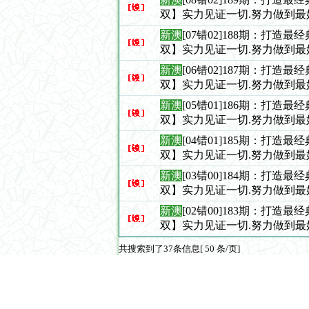
双】实力见证一切.努力做到最
新澳
[07错02]188期：打造
双】实力见证一切.努力做到最
新澳
[06错02]187期：打造
双】实力见证一切.努力做到最
新澳
[05错01]186期：打造
双】实力见证一切.努力做到最
新澳
[04错01]185期：打造
双】实力见证一切.努力做到最
新澳
[03错00]184期：打造
双】实力见证一切.努力做到最
新澳
[02错00]183期：打造
双】实力见证一切.努力做到最
共搜索到了37条信息[ 50 条/页]