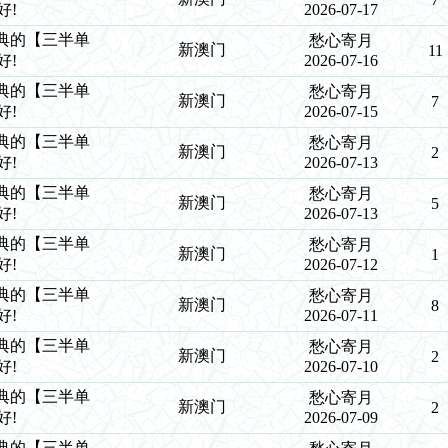
好!
2026-07-17
最经典的【三半单
愁心寄月
新澳门
11
好!
2026-07-16
最经典的【三半单
愁心寄月
新澳门
7
好!
2026-07-15
最经典的【三半单
愁心寄月
新澳门
2
好!
2026-07-13
最经典的【三半单
愁心寄月
新澳门
5
好!
2026-07-13
最经典的【三半单
愁心寄月
新澳门
1
好!
2026-07-12
最经典的【三半单
愁心寄月
新澳门
8
好!
2026-07-11
最经典的【三半单
愁心寄月
新澳门
2
好!
2026-07-10
最经典的【三半单
愁心寄月
新澳门
2
好!
2026-07-09
最经典的【三半单