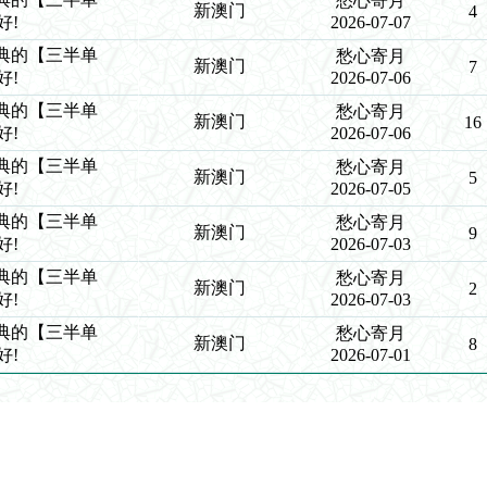
愁心寄月
新澳门
4
好!
2026-07-07
最经典的【三半单
愁心寄月
新澳门
7
好!
2026-07-06
最经典的【三半单
愁心寄月
新澳门
16
好!
2026-07-06
最经典的【三半单
愁心寄月
新澳门
5
好!
2026-07-05
最经典的【三半单
愁心寄月
新澳门
9
好!
2026-07-03
最经典的【三半单
愁心寄月
新澳门
2
好!
2026-07-03
最经典的【三半单
愁心寄月
新澳门
8
好!
2026-07-01