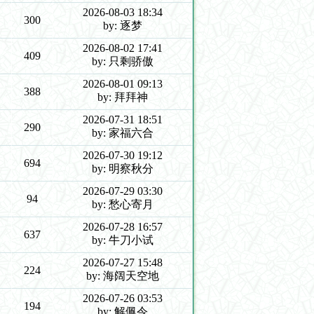
2026-08-03 18:34
300
by: 逐梦
2026-08-02 17:41
409
by: 只剩骄傲
2026-08-01 09:13
388
by: 拜拜神
2026-07-31 18:51
290
by: 家福六合
2026-07-30 19:12
694
by: 明察秋分
2026-07-29 03:30
94
by: 愁心寄月
2026-07-28 16:57
637
by: 牛刀小试
2026-07-27 15:48
224
by: 海阔天空地
2026-07-26 03:53
194
by: 解佩令