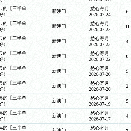
最经典的【三半单
愁心寄月
新澳门
6
好!
2026-07-24
最经典的【三半单
愁心寄月
新澳门
11
好!
2026-07-23
最经典的【三半单
愁心寄月
新澳门
4
好!
2026-07-23
最经典的【三半单
愁心寄月
新澳门
0
好!
2026-07-22
最经典的【三半单
愁心寄月
新澳门
5
好!
2026-07-20
最经典的【三半单
愁心寄月
新澳门
2
好!
2026-07-20
最经典的【三半单
愁心寄月
新澳门
5
好!
2026-07-19
最经典的【三半单
愁心寄月
新澳门
4
好!
2026-07-17
最经典的【三半单
愁心寄月
新澳门
7