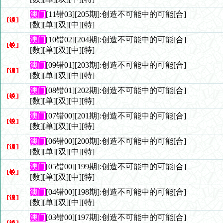
澳门
[11错03][205期]:创造不可能中的可能[合]
[数][单][双][中][特]
澳门
[10错02][204期]:创造不可能中的可能[合]
[数][单][双][中][特]
澳门
[09错01][203期]:创造不可能中的可能[合]
[数][单][双][中][特]
澳门
[08错01][202期]:创造不可能中的可能[合]
[数][单][双][中][特]
澳门
[07错00][201期]:创造不可能中的可能[合]
[数][单][双][中][特]
澳门
[06错00][200期]:创造不可能中的可能[合]
[数][单][双][中][特]
澳门
[05错00][199期]:创造不可能中的可能[合]
[数][单][双][中][特]
澳门
[04错00][198期]:创造不可能中的可能[合]
[数][单][双][中][特]
澳门
[03错00][197期]:创造不可能中的可能[合]